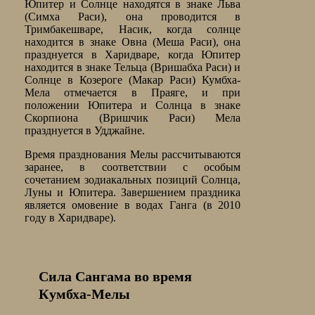
Юпитер и Солнце находятся в знаке Льва
(Симха Раси), она проводится в
Тримбакешваре, Насик, когда солнце
находится в знаке Овна (Меша Раси), она
празднуется в Харидваре, когда Юпитер
находится в знаке Тельца (Вришабха Раси) и
Солнце в Козероге (Макар Раси) Кумбха-
Мела отмечается в Праяге, и при
положении Юпитера и Солнца в знаке
Скорпиона (Вришчик Раси) Мела
празднуется в Удджайне.
Время празднования Мелы рассчитываются
заранее, в соответствии с особым
сочетанием зодиакальных позиций Солнца,
Луны и Юпитера. Завершением праздника
является омовение в водах Ганга (в 2010
году в Харидваре).
Сила Сангама во время
Кумбха-Мелы