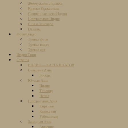
Жемчужины Ладакха
Краски Раджастана
Священные пути Индии
Центральная Индия
Сны о Занскаре
Отзывы
Фото/Видео
Тревел фото
Тревел видео
Тревел арт
Индия Трип
Страны
ИНДИЯ — КАРТА ШТАТОВ
Северная Азия
Россия
Южная Азия
Индия
Таиланд
Непал
Центральная Азия
Киргизия
Казахстан
Узбекистан
Западная Азия
Армения