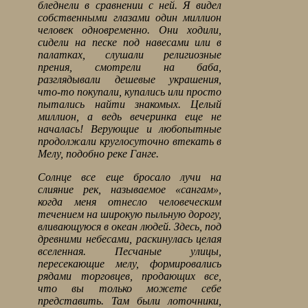
бледнели в сравнении с ней. Я видел
собственными глазами один миллион
человек одновременно. Они ходили,
сидели на песке под навесами или в
палатках, слушали религиозные
прения, смотрели на баба,
разглядывали дешевые украшения,
что-то покупали, купались или просто
пытались найти знакомых. Целый
миллион, а ведь вечеринка еще не
началась! Верующие и любопытные
продолжали круглосуточно втекать в
Мелу, подобно реке Ганге.
Солнце все еще бросало лучи на
слияние рек, называемое «сангам»,
когда меня отнесло человеческим
течением на широкую пыльную дорогу,
вливающуюся в океан людей. Здесь, под
древними небесами, раскинулась целая
вселенная. Песчаные улицы,
пересекающие мелу, формировались
рядами торговцев, продающих все,
что вы только можете себе
представить. Там были лоточники,