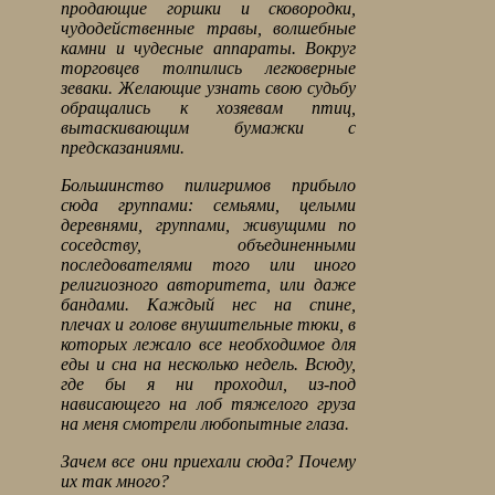
продающие горшки и сковородки,
чудодейственные травы, волшебные
камни и чудесные аппараты. Вокруг
торговцев толпились легковерные
зеваки. Желающие узнать свою судьбу
обращались к хозяевам птиц,
вытаскивающим бумажки с
предсказаниями.
Большинство пилигримов прибыло
сюда группами: семьями, целыми
деревнями, группами, живущими по
соседству, объединенными
последователями того или иного
религиозного авторитета, или даже
бандами. Каждый нес на спине,
плечах и голове внушительные тюки, в
которых лежало все необходимое для
еды и сна на несколько недель. Всюду,
где бы я ни проходил, из-под
нависающего на лоб тяжелого груза
на меня смотрели любопытные глаза.
Зачем все они приехали сюда? Почему
их так много?