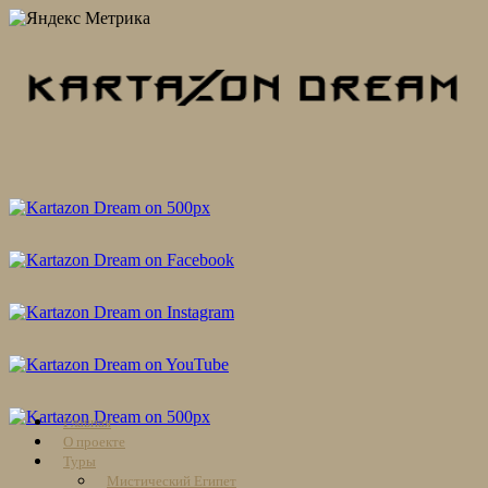
Skip
Главная
to
О проекте
content
Туры
Мистический Египет