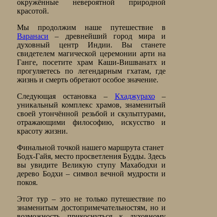
окружённые невероятной природной
красотой.
Мы продолжим наше путешествие в
Варанаси
– древнейший город мира и
духовный центр Индии. Вы станете
свидетелем магической церемонии арти на
Ганге, посетите храм Каши-Вишванатх и
прогуляетесь по легендарным гхатам, где
жизнь и смерть обретают особое значение.
Следующая остановка –
Кхаджурахо
–
уникальный комплекс храмов, знаменитый
своей утончённой резьбой и скульптурами,
отражающими философию, искусство и
красоту жизни.
Финальной точкой нашего маршрута станет
Бодх-Гайя, место просветления Будды. Здесь
вы увидите Великую ступу Махабодхи и
дерево Бодхи – символ вечной мудрости и
покоя.
Этот тур – это не только путешествие по
знаменитым достопримечательностям, но и
возможность прикоснуться к духовному