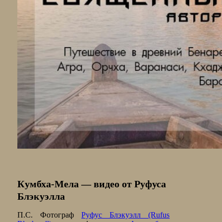
Кумбха-Мела — видео от Руфуса
Блэкуэлла
П.С. Фотограф
Руфус Блэкуэлл (Rufus