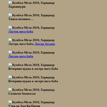
Харкипаури
Тянем-потянем…
Лагерь нага баба
Лагерь нага баба,
Джуна Агхара
Лагерь нага баба
Вечерняя пуджа в лагере нага баба
Вечерняя пуджа в лагере нага баба
Сомвати Амавасья
Утро на Хар Ки Паури