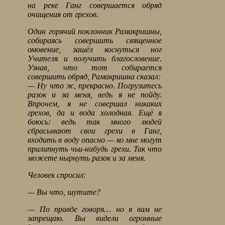
на реке Ганг совершается обряд
очищения от грехов.
Один горячий поклонник Рамакришны,
собираясь совершить священное
омовение, зашёл коснуться ног
Учителя и получить благословение.
Узнав, что тот собирается
совершить обряд, Рамакришна сказал:
— Ну что ж, прекрасно. Погрузитесь
разок и за меня, ведь я не пойду.
Впрочем, я не совершал никаких
грехов, да и вода холодная. Ещё я
боюсь: ведь так много людей
сбрасывают свои грехи в Ганг,
входить в воду опасно — ко мне могут
прилипнуть чьи-нибудь грехи. Так что
можете нырнуть разок и за меня.
Человек спросил:
— Вы что, шутите?
— По правде говоря… но я вам не
запрещаю. Вы видели огромные