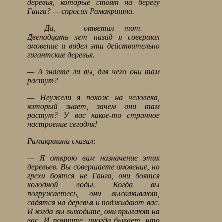
деревья, которые стоят на берегу
Ганга? — спросил Рамакришна.
— Да, — ответил тот. —
Двенадцать лет назад я совершал
омовение и видел эти действительно
гигантские деревья.
— А знаете ли вы, для чего они там
растут?
— Неужели я похож на человека,
который знает, зачем они там
растут? У вас какое-то странное
настроение сегодня!
Рамакришна сказал:
— Я открою вам назначение этих
деревьев. Вы совершаете омовение, но
грехи боятся не Ганга, они боятся
холодной воды. Когда вы
погружаетесь, они выскакивают,
садятся на деревья и поджидают вас.
И когда вы выходите, они прыгают на
вас. И помните, иногда бывает, что