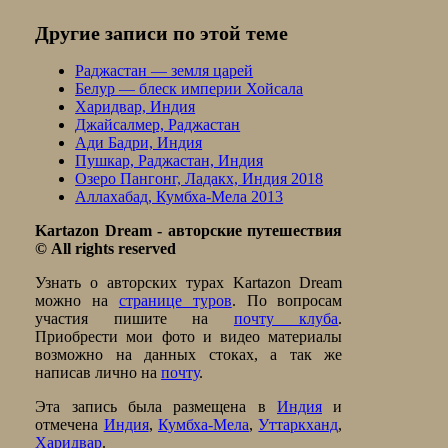
Другие записи по этой теме
Раджастан — земля царей
Белур — блеск империи Хойсала
Харидвар, Индия
Джайсалмер, Раджастан
Ади Бадри, Индия
Пушкар, Раджастан, Индия
Озеро Пангонг, Ладакх, Индия 2018
Аллахабад, Кумбха-Мела 2013
Kartazon Dream - авторские путешествия
© All rights reserved
Узнать о авторских туpах Kartazon Dream
можно на
странице туров
. По вопросам
участия пишите на
почту клуба
.
Приобрести мои фото и видео материалы
возможно на данных стоках, а так же
написав лично на
почту
.
Эта запись была размещена в
Индия
и
отмечена
Индия
,
Кумбха-Мела
,
Уттаркханд
,
Харидвар
.