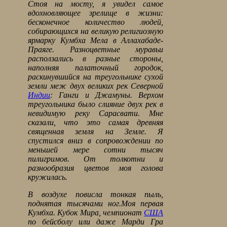
Стоя на мосту, я увидел самое
вдохновляющее зрелище в жизни:
бесконечное количество людей,
собирающихся на великую религиозную
ярмарку Кумбха Мела в Аллахабаде-
Праяге. Разноцветные муравьи
расползались в разные стороны,
наполняя палаточный городок,
раскинувшийся на треугольнике сухой
земли меж двух великих рек Северной
Индии
: Ганги и Джамуны. Верхом
треугольника было слияние двух рек в
невидимую реку Сарасвати. Мне
сказали, что это самая древняя
священная земля на Земле. Я
спустился вниз в сопровождении по
меньшей мере сотни тысяч
пилигримов. От толкотни и
разнообразия цветов моя голова
кружилась.
В воздухе повисла тонкая пыль,
поднятая тысячами ног.
Моя первая
Кумбха. Кубок Мира, чемпионат
США
по бейсболу или даже Марди Гра