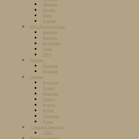
Абхазия
Грузия
Кипр
Турция
Юго-Западная Азия
Бахрейн
Израиль
Иордания
Оман
ОАЭ
Европа
Австрия
Испания
Африка
Бурунди
Египет
Марокко
Уганда
Руанда
Кения
Танзания
Тунис
Северная Америка
США
Южная Америка