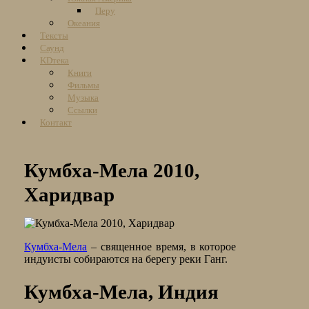
Перу
Океания
Тексты
Саунд
KDтека
Книги
Фильмы
Музыка
Ссылки
Контакт
Кумбха-Мела 2010,
Харидвар
Кумбха-Мела
– священное время, в которое
индуисты собираются на берегу реки Ганг.
Кумбха-Мела, Индия