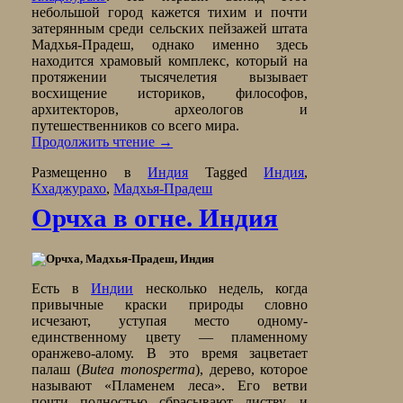
небольшой город кажется тихим и почти
затерянным среди сельских пейзажей штата
Мадхья-Прадеш, однако именно здесь
находится храмовый комплекс, который на
протяжении тысячелетия вызывает
восхищение историков, философов,
архитекторов, археологов и
путешественников со всего мира.
Продолжить чтение
→
Размещенно в
Индия
Tagged
Индия
,
Кхаджурахо
,
Мадхья-Прадеш
Орчха в огне. Индия
Есть в
Индии
несколько недель, когда
привычные краски природы словно
исчезают, уступая место одному-
единственному цвету — пламенному
оранжево-алому. В это время зацветает
палаш (
Butea monosperma
), дерево, которое
называют «Пламенем леса». Его ветви
почти полностью сбрасывают листву, и