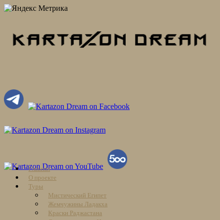
Skip
Главная
to
О проекте
content
Туры
Мистический Египет
Жемчужины Ладакха
Краски Раджастана