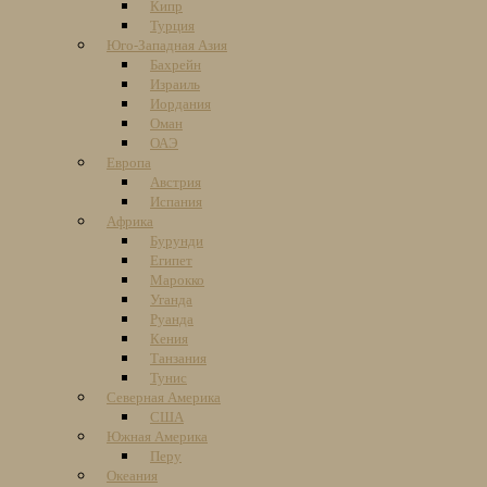
Кипр
Турция
Юго-Западная Азия
Бахрейн
Израиль
Иордания
Оман
ОАЭ
Европа
Австрия
Испания
Африка
Бурунди
Египет
Марокко
Уганда
Руанда
Кения
Танзания
Тунис
Северная Америка
США
Южная Америка
Перу
Океания