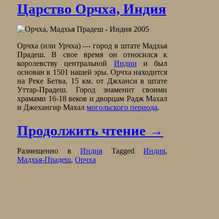
Царство Орчха, Индия
Орчха (или Урчха) — город в штате Мадхья
Прадеш. В свое время он относился к
королевству центральной
Индии
и был
основан в 1501 нашей эры. Орчха находится
на Реке Бетва, 15 км. от Джханси в штате
Уттар-Прадеш. Город знаменит своими
храмами 16-18 веков и дворцам Радж Махал
и Джехангир Махал
могольского периода
.
Продолжить чтение
→
Размещенно в
Индия
Tagged
Индия
,
Мадхья-Прадеш
,
Орчха