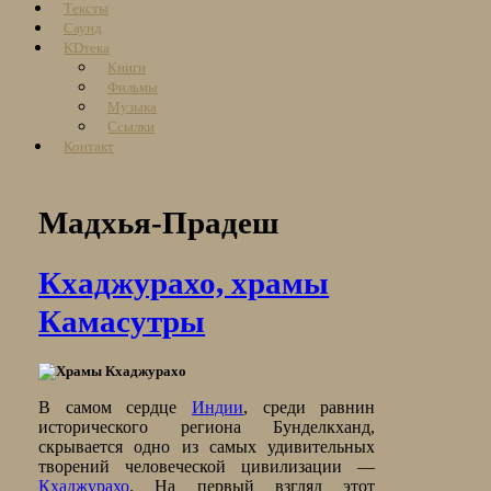
Тексты
Саунд
KDтека
Книги
Фильмы
Музыка
Ссылки
Контакт
Мадхья-Прадеш
Кхаджурахо, храмы
Камасутры
В самом сердце
Индии
, среди равнин
исторического региона Бунделкханд,
скрывается одно из самых удивительных
творений человеческой цивилизации —
Кхаджурахо
. На первый взгляд этот