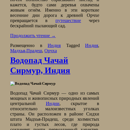
кажется, будто сами деревья охвачены
живым огнём. Именно в эти короткие
весенние дни дорога к древней Орчхе
превращается в
путешествие
через
бескрайний пылающий сад.
Продолжить чтение
→
Размещенно в
Индия
Tagged
Индия
,
Мадхья-Прадеш
,
Орчха
Водопад Чачай
Сирмур, Индия
Водопад Чачай Сирмур — одно из самых
мощных и живописных природных явлений
центральной
Индии
, скрытое в
относительно малоизвестных уголках
страны. Он расположен в районе Сидхи
штата Мадхья-Прадеш, среди холмистых
плато и густых лесов, где природа
сохраняет почти первозданный характер.