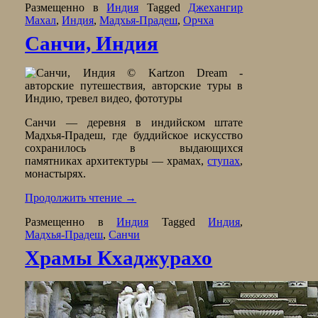
Размещенно в
Индия
Tagged
Джехангир
Махал
,
Индия
,
Мадхья-Прадеш
,
Орчха
Санчи, Индия
Санчи — деревня в индийском штате
Мадхья-Прадеш, где буддийское искусство
сохранилось в выдающихся
памятниках архитектуры — храмах,
ступах
,
монастырях.
Продолжить чтение
→
Размещенно в
Индия
Tagged
Индия
,
Мадхья-Прадеш
,
Санчи
Храмы Кхаджурахо