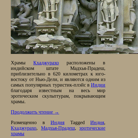
Храмы
Кхаджурахо
расположены в
индийском штате Мадхья-Прадеш,
приблизительно в 620 километрах к юго-
востоку от Нью-Дели, и являются одним из
самых популярных туристик-плэйс в
Индии
благодаря известным на весь мир
эротическим скульптурам, покрывающим
храмы.
Продолжить чтение
→
Размещенно в
Индия
Tagged
Индия
,
Кхаджурахо
,
Мадхья-Прадеш
,
эротические
храмы