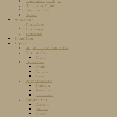
Священные пути Индии
Центральная Индия
Сны о Занскаре
Отзывы
Фото/Видео
Тревел фото
Тревел видео
Тревел арт
Индия Трип
Страны
ИНДИЯ — КАРТА ШТАТОВ
Северная Азия
Россия
Южная Азия
Индия
Таиланд
Непал
Центральная Азия
Киргизия
Казахстан
Узбекистан
Западная Азия
Армения
Абхазия
Грузия