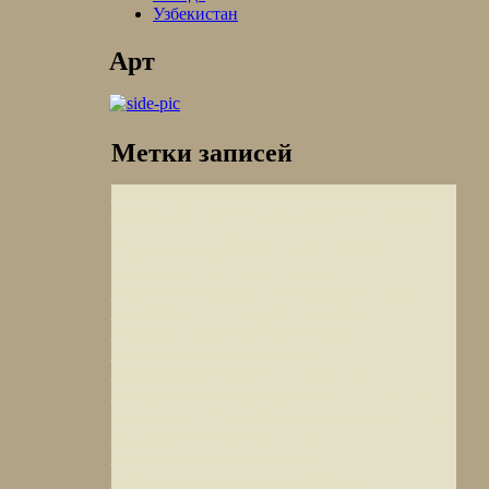
Узбекистан
Арт
Метки записей
Крым
Мерзуга
форт Кайтбей
Гошаванк
Токтогул
Рамана
Махарши
храм Мартанд Сурья
Аф
Мавзолей Амира
Камбоджа
Тимура
Ауровиль
Эс-
Сувейра
Чарынский каньон
Петра ту
Ромиу
Никосия
Мульбек
Тсемо гомпа
Мекнес
Карча
Кейлонг
Энса
гомпа
Тсо Кьягар
Вриндаван
Шринагар
гомпа
деревня Да Хану
пустыня
Тсо Кар
Сток
Тар
Амритапури
Сус
гомпа
парк
Севанаванк
Салбыкский Курган
Чиангмай
Акагера
Биджолия
Мбуро
Парк Гуэля
Ко
Грузия
Долина
Панган
Аль-Айн
Дартло
Форт Кангра
Кулу
Фишт
Сарнатх
Далат
Изки
Чуфут-
Кале
Байкал
Верхнее Омало
Лоди
Перу
Гарден
Паттадакал
Бангмеалеа
Чолпон