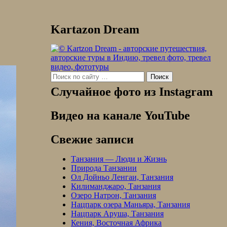
Kartazon Dream
Search
for:
Случайное фото из Instagram
Видео на канале YouTube
Свежие записи
Танзания — Люди и Жизнь
Природа Танзании
Ол Дойньо Ленгаи, Танзания
Килиманджаро, Танзания
Озеро Натрон, Танзания
Нацпарк озера Маньяра, Танзания
Нацпарк Аруша, Танзания
Кения, Восточная Африка