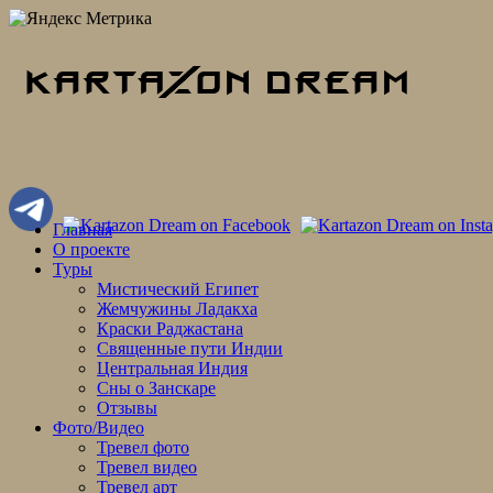
Skip
Главная
to
О проекте
content
Туры
Мистический Египет
Жемчужины Ладакха
Краски Раджастана
Священные пути Индии
Центральная Индия
Сны о Занскаре
Отзывы
Фото/Видео
Тревел фото
Тревел видео
Тревел арт