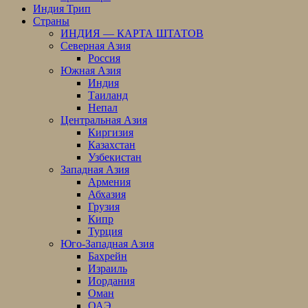
Индия Трип
Страны
ИНДИЯ — КАРТА ШТАТОВ
Северная Азия
Россия
Южная Азия
Индия
Таиланд
Непал
Центральная Азия
Киргизия
Казахстан
Узбекистан
Западная Азия
Армения
Абхазия
Грузия
Кипр
Турция
Юго-Западная Азия
Бахрейн
Израиль
Иордания
Оман
ОАЭ