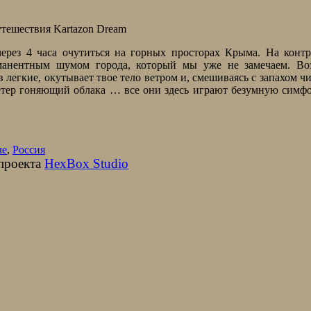
рез 4 часа очутиться на горных просторах Крыма. На контр
манентным шумом города, который мы уже не замечаем. Воз
 легкие, окутывает твое тело ветром и, смешиваясь с запахом ч
ветер гоняющий облака … все они здесь играют безумную сим
ле
,
Россия
 проекта
HexBox Studio