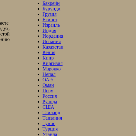
Бахрейн
Бурунди
Грузия
Египет
асте
Израиль
дух,
Индия
истой
Иордания
фонию
Испания
Казахстан
Кения
Кипр
Киргизия
Марокко
Непал
ОАЭ
Оман
Перу
Россия
Руанда
США
Таиланд
Танзания
Тунис
Турция
Уганда