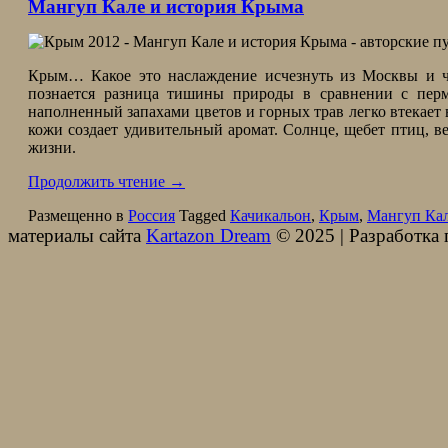
Мангуп Кале и история Крыма
Крым… Какое это наслаждение исчезнуть из Москвы и че
познается разница тишины природы в сравнении с пер
наполненный запахами цветов и горных трав легко втекает в
кожи создает удивительный аромат. Солнце, щебет птиц, 
жизни.
Продолжить чтение
→
Размещенно в
Россия
Tagged
Качикальон
,
Крым
,
Мангуп Ка
материалы сайта
Kartazon Dream
© 2025 | Разработка