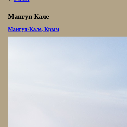
Мангуп Кале
Мангуп-Кале, Крым