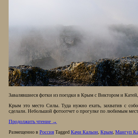
Завалявшиеся фотки из поездки в Крым с Виктором и Катей,
Крым это место Силы. Туда нужно ехать, захватив с соб
сделали. Небольшой фотоотчет о прогулке по любимым мест
Продолжить чтение
→
Размещенно в
Россия
Tagged
Качи Кальон
,
Крым
,
Мангуп К