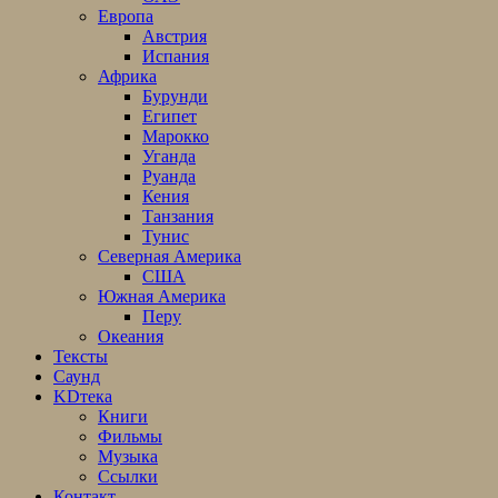
Европа
Австрия
Испания
Африка
Бурунди
Египет
Марокко
Уганда
Руанда
Кения
Танзания
Тунис
Северная Америка
США
Южная Америка
Перу
Океания
Тексты
Саунд
KDтека
Книги
Фильмы
Музыка
Ссылки
Контакт