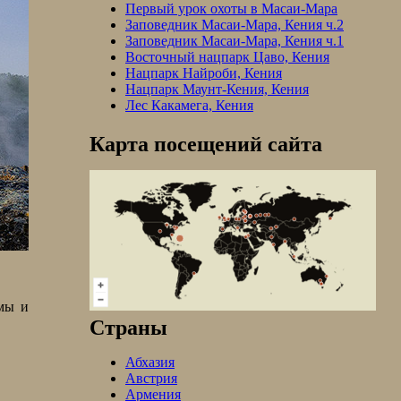
Первый урок охоты в Масаи-Мара
Заповедник Масаи-Мара, Кения ч.2
Заповедник Масаи-Мара, Кения ч.1
Восточный нацпарк Цаво, Кения
Нацпарк Найроби, Кения
Нацпарк Маунт-Кения, Кения
Лес Какамега, Кения
Карта посещений сайта
 мы и
Страны
Абхазия
Австрия
Армения