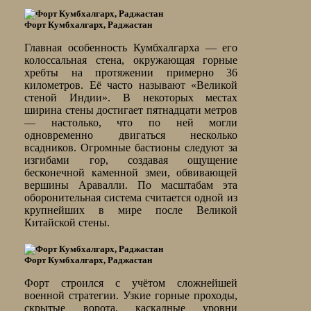
Форт Кумбхалгарх, Раджастан
Главная особенность Кумбхалгарха — его
колоссальная стена, окружающая горные
хребты на протяжении примерно 36
километров. Её часто называют «Великой
стеной Индии». В некоторых местах
ширина стены достигает пятнадцати метров
— настолько, что по ней могли
одновременно двигаться несколько
всадников. Огромные бастионы следуют за
изгибами гор, создавая ощущение
бесконечной каменной змеи, обвивающей
вершины Аравалли. По масштабам эта
оборонительная система считается одной из
крупнейших в мире после Великой
Китайской стены.
Форт Кумбхалгарх, Раджастан
Форт строился с учётом сложнейшей
военной стратегии. Узкие горные проходы,
скрытые ворота, каскадные уровни