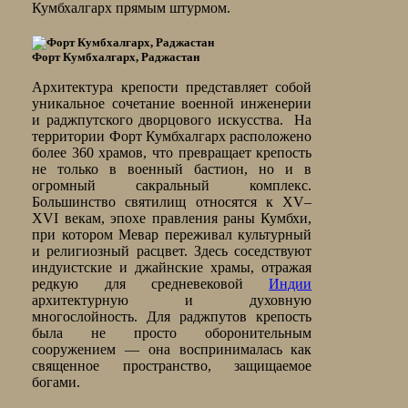
Кумбхалгарх прямым штурмом.
Форт Кумбхалгарх, Раджастан
Архитектура крепости представляет собой
уникальное сочетание военной инженерии
и раджпутского дворцового искусства. На
территории Форт Кумбхалгарх расположено
более 360 храмов, что превращает крепость
не только в военный бастион, но и в
огромный сакральный комплекс.
Большинство святилищ относятся к XV–
XVI векам, эпохе правления раны Кумбхи,
при котором Мевар переживал культурный
и религиозный расцвет. Здесь соседствуют
индуистские и джайнские храмы, отражая
редкую для средневековой
Индии
архитектурную и духовную
многослойность. Для раджпутов крепость
была не просто оборонительным
сооружением — она воспринималась как
священное пространство, защищаемое
богами.