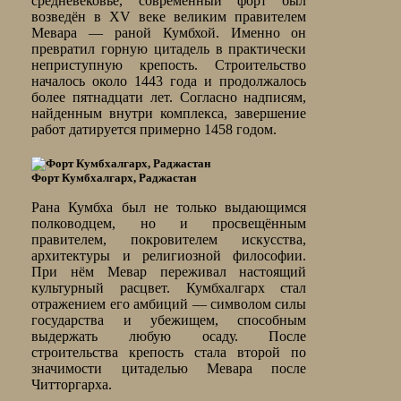
средневековье, современный форт был
возведён в XV веке великим правителем
Мевара — раной Кумбхой. Именно он
превратил горную цитадель в практически
неприступную крепость. Строительство
началось около 1443 года и продолжалось
более пятнадцати лет. Согласно надписям,
найденным внутри комплекса, завершение
работ датируется примерно 1458 годом.
Форт Кумбхалгарх, Раджастан
Рана Кумбха был не только выдающимся
полководцем, но и просвещённым
правителем, покровителем искусства,
архитектуры и религиозной философии.
При нём Мевар переживал настоящий
культурный расцвет. Кумбхалгарх стал
отражением его амбиций — символом силы
государства и убежищем, способным
выдержать любую осаду. После
строительства крепость стала второй по
значимости цитаделью Мевара после
Читторгарха.