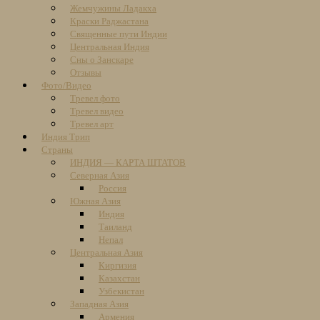
Жемчужины Ладакха
Краски Раджастана
Священные пути Индии
Центральная Индия
Сны о Занскаре
Отзывы
Фото/Видео
Тревел фото
Тревел видео
Тревел арт
Индия Трип
Страны
ИНДИЯ — КАРТА ШТАТОВ
Северная Азия
Россия
Южная Азия
Индия
Таиланд
Непал
Центральная Азия
Киргизия
Казахстан
Узбекистан
Западная Азия
Армения