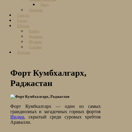
Перу
Океания
Тексты
Саунд
KDтека
Книги
Фильмы
Музыка
Ссылки
Контакт
Форт Кумбхалгарх,
Раджастан
Форт Кумбхалгарх — один из самых
грандиозных и загадочных горных фортов
Индии
, скрытый среди суровых хребтов
Аравалли.