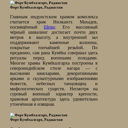
Форт Кумбхалгарх, Раджастан
Главным индуистским храмом комплекса
считается храм Нилкантх Махадев,
посвящённый
Шиве
. Его массивный
чёрный шивалинг достигает почти двух
метров в высоту, а внутренний зал
поддерживают каменные колонны,
покрытые тончайшей резьбой. По
преданию, сам рана Кумбха совершал здесь
ритуалы перед военными походами.
Многие храмы Кумбхалгарха построены в
североиндийском стиле нагара — с
высокими шикхарами, декоративными
арками и скульптурными изображениями
божеств, небесных танцовщиц и
мифологических существ. Несмотря на
суровый военный характер крепости,
храмовая архитектура здесь удивительно
утончённая и изящная.
Форт Кумбхалгарх, Раджастан