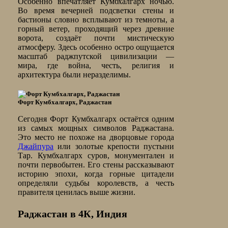
Особенно впечатляет Кумбхалгарх ночью.
Во время вечерней подсветки стены и
бастионы словно всплывают из темноты, а
горный ветер, проходящий через древние
ворота, создаёт почти мистическую
атмосферу. Здесь особенно остро ощущается
масштаб раджпутской цивилизации —
мира, где война, честь, религия и
архитектура были неразделимы.
Форт Кумбхалгарх, Раджастан
Сегодня Форт Кумбхалгарх остаётся одним
из самых мощных символов Раджастана.
Это место не похоже на дворцовые города
Джайпура
или золотые крепости пустыни
Тар. Кумбхалгарх суров, монументален и
почти первобытен. Его стены рассказывают
историю эпохи, когда горные цитадели
определяли судьбы королевств, а честь
правителя ценилась выше жизни.
Раджастан в 4К, Индия