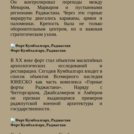
Он контролировал переходы между
Меваром, Марваром и пустынными
регионами Раджастана. Через эти горные
маршруты двигались караваны, армии и
паломники. Крепость была не только
оборонительным центром, но и важным
стратегическим узлом.
Форт Кумбхалгарх, Раджастан
В XX веке форт стал объектом масштабных
археологических исследований и
реставрации. Сегодня Кумбхалгарх входит в
список объектов Всемирного наследия
ЮНЕСКО как часть комплекса «Горные
форты Раджастана». Наряду с
Читторгархом, Джайсалмером и Амбером
он признан выдающимся примером
раджпутской военной архитектуры и
государственности.
Форт Кумбхалгарх, Раджастан