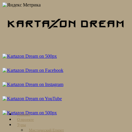
Skip
Главная
to
О проекте
content
Туры
Мистический Египет