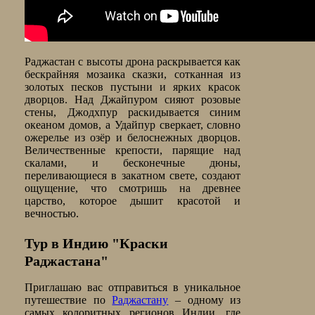
Раджастан с высоты дрона раскрывается как
бескрайняя мозаика сказки, сотканная из
золотых песков пустыни и ярких красок
дворцов. Над Джайпуром сияют розовые
стены, Джодхпур раскидывается синим
океаном домов, а Удайпур сверкает, словно
ожерелье из озёр и белоснежных дворцов.
Величественные крепости, парящие над
скалами, и бесконечные дюны,
переливающиеся в закатном свете, создают
ощущение, что смотришь на древнее
царство, которое дышит красотой и
вечностью.
Тур в Индию "Краски
Раджастана"
Приглашаю вас отправиться в уникальное
путешествие по
Раджастану
– одному из
самых колоритных регионов Индии, где