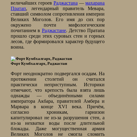
величайших героев
Раджастана
—
махарана
Пратап
, легендарный правитель Мевара,
ставший символом сопротивления империи
Великих Моголов. Его имя до сих пор
окружено почти мифологическим
почитанием в
Раджастане
. Детство Пратапа
прошло среди этих суровых стен и горных
лесов, где формировался характер будущего
воина.
Форт Кумбхалгарх, Раджастан
Форт неоднократно подвергался осадам. На
протяжении столетий он считался
практически неприступным. Историки
отмечают, что крепость была взята лишь
однажды — объединёнными силами
императора Акбара, правителей Амбера и
Марвара в конце XVI века. Причём,
согласно хроникам, гарнизон
капитулировал не из-за разрушения стен, а
из-за нехватки воды после длительной
блокады. Даже могущественная армия
Великих Моголов не смогла сломить