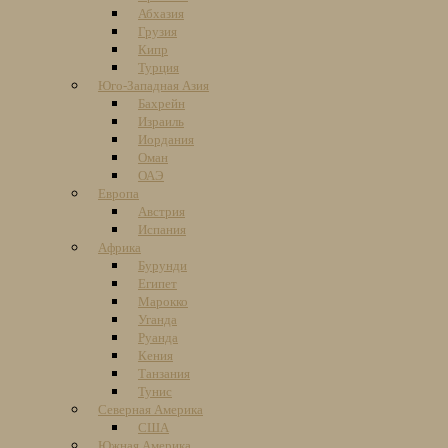
Абхазия
Грузия
Кипр
Турция
Юго-Западная Азия
Бахрейн
Израиль
Иордания
Оман
ОАЭ
Европа
Австрия
Испания
Африка
Бурунди
Египет
Марокко
Уганда
Руанда
Кения
Танзания
Тунис
Северная Америка
США
Южная Америка