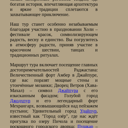
богатая история, впечатляющая архитектура
и яркие традиции сплетаются в
захватывающее приключение.
Наш тур станет особенно незабываемым
благодаря участию в праздновании Холи –
фестивале красок, символизирующем
радость, весну и единство. Вы погрузитесь
в атмосферу радости, приняв участие в
красочном шествии, танцах и
традиционных ритуалах.
Маршрут тура включает посещение главных
достопримечательностей Раджастана:
Величественный форт Амбер в Джайпуре,
где вас поразят мощные стены и
утончённые мозаики; Дворец Ветров (Хава-
Махал) – символ
Джайпура
с его
изысканным фасадом; Голубой город
Джодхпур
и его легендарный форт
Мехрангарх, возвышающийся над пейзажем
пустыни; Удивительный город
Удайпур
,
известный как "Город озёр", где нас ждёт
прогулка по озеру Пичола и посещение
роскошного городского дворца;
Пушкар
–