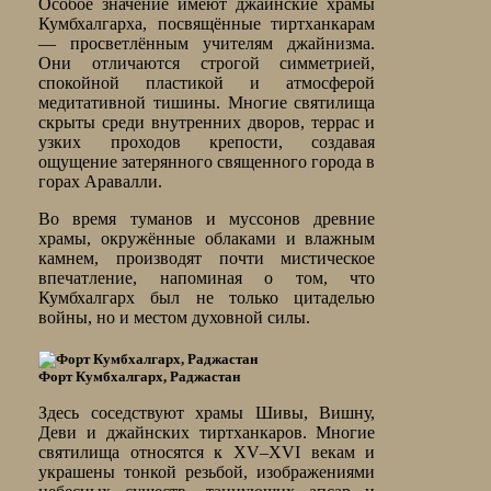
Особое значение имеют джайнские храмы
Кумбхалгарха, посвящённые тиртханкарам
— просветлённым учителям джайнизма.
Они отличаются строгой симметрией,
спокойной пластикой и атмосферой
медитативной тишины. Многие святилища
скрыты среди внутренних дворов, террас и
узких проходов крепости, создавая
ощущение затерянного священного города в
горах Аравалли.
Во время туманов и муссонов древние
храмы, окружённые облаками и влажным
камнем, производят почти мистическое
впечатление, напоминая о том, что
Кумбхалгарх был не только цитаделью
войны, но и местом духовной силы.
Форт Кумбхалгарх, Раджастан
Здесь соседствуют храмы Шивы, Вишну,
Деви и джайнских тиртханкаров. Многие
святилища относятся к XV–XVI векам и
украшены тонкой резьбой, изображениями