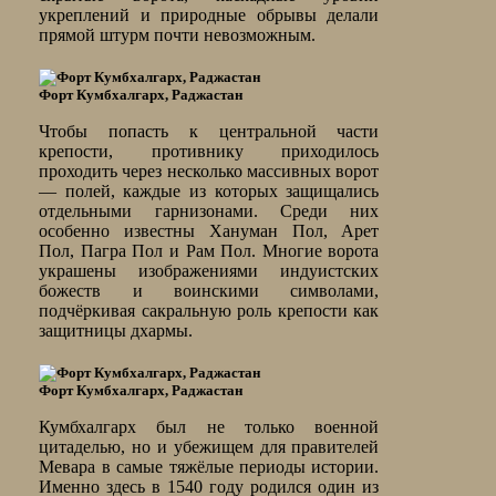
укреплений и природные обрывы делали
прямой штурм почти невозможным.
Форт Кумбхалгарх, Раджастан
Чтобы попасть к центральной части
крепости, противнику приходилось
проходить через несколько массивных ворот
— полей, каждые из которых защищались
отдельными гарнизонами. Среди них
особенно известны Хануман Пол, Арет
Пол, Пагра Пол и Рам Пол. Многие ворота
украшены изображениями индуистских
божеств и воинскими символами,
подчёркивая сакральную роль крепости как
защитницы дхармы.
Форт Кумбхалгарх, Раджастан
Кумбхалгарх был не только военной
цитаделью, но и убежищем для правителей
Мевара в самые тяжёлые периоды истории.
Именно здесь в 1540 году родился один из