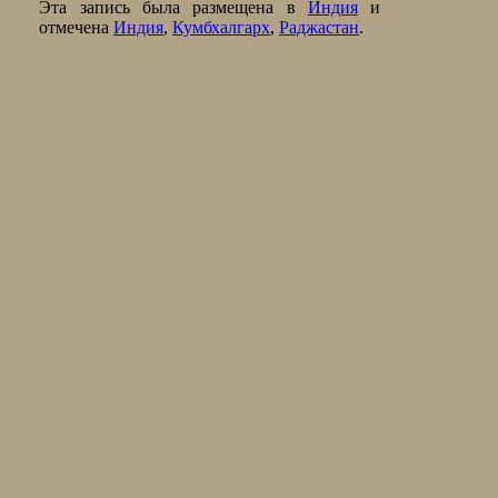
Эта запись была размещена в
Индия
и
отмечена
Индия
,
Кумбхалгарх
,
Раджастан
.