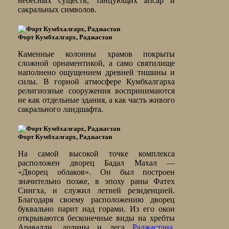
небесных существ, танцующих апсар и
сакральных символов.
Форт Кумбхалгарх, Раджастан
Каменные колонны храмов покрыты
сложной орнаментикой, а само святилище
наполнено ощущением древней тишины и
силы. В горной атмосфере Кумбхалгарха
религиозные сооружения воспринимаются
не как отдельные здания, а как часть живого
сакрального ландшафта.
Форт Кумбхалгарх, Раджастан
На самой высокой точке комплекса
расположен дворец Бадал Махал —
«Дворец облаков». Он был построен
значительно позже, в эпоху раны Фатех
Сингха, и служил летней резиденцией.
Благодаря своему расположению дворец
буквально парит над горами. Из его окон
открываются бесконечные виды на хребты
Аравалли, долины и леса
Раджастана
.