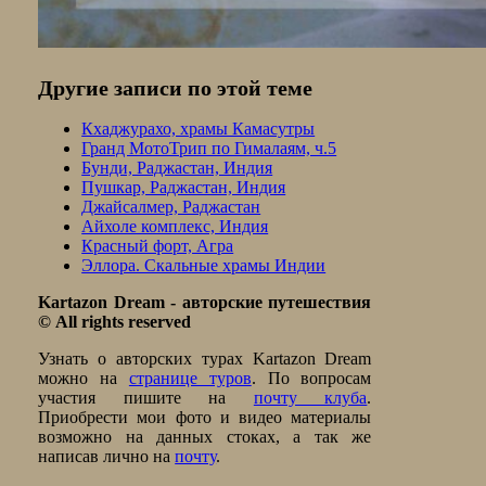
Другие записи по этой теме
Кхаджурахо, храмы Камасутры
Гранд МотоТрип по Гималаям, ч.5
Бунди, Раджастан, Индия
Пушкар, Раджастан, Индия
Джайсалмер, Раджастан
Айхоле комплекс, Индия
Красный форт, Агра
Эллора. Скальные храмы Индии
Kartazon Dream - авторские путешествия
© All rights reserved
Узнать о авторских туpах Kartazon Dream
можно на
странице туров
. По вопросам
участия пишите на
почту клуба
.
Приобрести мои фото и видео материалы
возможно на данных стоках, а так же
написав лично на
почту
.