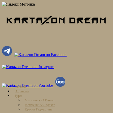
Skip
Главная
to
О проекте
content
Туры
Мистический Египет
Жемчужины Ладакха
Краски Раджастана