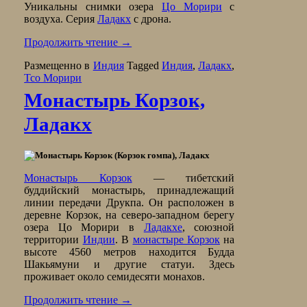
Уникальны снимки озера
Цо Морири
с
воздуха. Серия
Ладакх
с дрона.
Продолжить чтение
→
Размещенно в
Индия
Tagged
Индия
,
Ладакх
,
Тсо Морири
Монастырь Корзок,
Ладакх
Монастырь Корзок
— тибетский
буддийский монастырь, принадлежащий
линии передачи Друкпа. Он расположен в
деревне Корзок, на северо-западном берегу
озера Цо Морири в
Ладакхе
, союзной
территории
Индии
. В
монастыре Корзок
на
высоте 4560 метров находится Будда
Шакьямуни и другие статуи. Здесь
проживает около семидесяти монахов.
Продолжить чтение
→