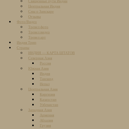
Священные пути Индии
Центральная Индия
Сны о Занскаре
Отзывы
Фото/Видео
Тревел фото
Тревел видео
Тревел арт
Индия Трип
Страны
ИНДИЯ — КАРТА ШТАТОВ
Северная Азия
Россия
Южная Азия
Индия
Таиланд
Непал
Центральная Азия
Киргизия
Казахстан
Узбекистан
Западная Азия
Армения
Абхазия
Грузия