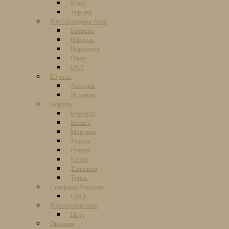
Кипр
Турция
Юго-Западная Азия
Бахрейн
Израиль
Иордания
Оман
ОАЭ
Европа
Австрия
Испания
Африка
Бурунди
Египет
Марокко
Уганда
Руанда
Кения
Танзания
Тунис
Северная Америка
США
Южная Америка
Перу
Океания