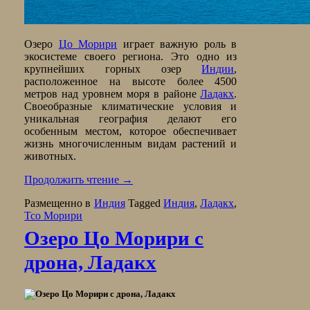
Озеро
Цо Морири
играет важную роль в
экосистеме своего региона. Это одно из
крупнейших горных озер
Индии
,
расположенное на высоте более 4500
метров над уровнем моря в районе
Ладакх
.
Своеобразные климатические условия и
уникальная география делают его
особенным местом, которое обеспечивает
жизнь многочисленным видам растений и
животных.
Продолжить чтение
→
Размещенно в
Индия
Tagged
Индия
,
Ладакх
,
Тсо Морири
Озеро Цо Морири с
дрона, Ладакх