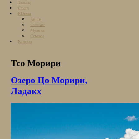
Тексты
Саунд
KDтека
Книги
Фильмы
Музыка
Ссылки
Контакт
Тсо Морири
Озеро Цо Морири,
Ладакх