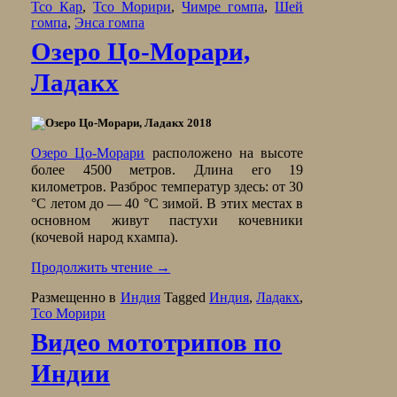
Тсо Кар
,
Тсо Морири
,
Чимре гомпа
,
Шей
гомпа
,
Энса гомпа
Озеро Цо-Морари,
Ладакх
Озеро Цо-Морари
расположено на высоте
более 4500 метров. Длина его 19
километров. Разброс температур здесь: от 30
°C летом до — 40 °C зимой. В этих местах в
основном живут пастухи кочевники
(кочевой народ кхампа).
Продолжить чтение
→
Размещенно в
Индия
Tagged
Индия
,
Ладакх
,
Тсо Морири
Видео мототрипов по
Индии