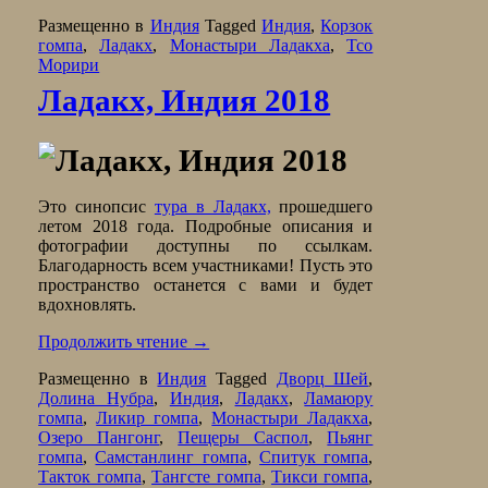
Размещенно в
Индия
Tagged
Индия
,
Корзок
гомпа
,
Ладакх
,
Монастыри Ладакха
,
Тсо
Морири
Ладакх, Индия 2018
Это синопсис
тура в Ладакх,
прошедшего
летом 2018 года. Подробные описания и
фотографии доступны по ссылкам.
Благодарность всем участниками! Пусть это
пространство останется с вами и будет
вдохновлять.
Продолжить чтение
→
Размещенно в
Индия
Tagged
Дворц Шей
,
Долина Нубра
,
Индия
,
Ладакх
,
Ламаюру
гомпа
,
Ликир гомпа
,
Монастыри Ладакха
,
Озеро Пангонг
,
Пещеры Саспол
,
Пьянг
гомпа
,
Самстанлинг гомпа
,
Спитук гомпа
,
Такток гомпа
,
Тангсте гомпа
,
Тикси гомпа
,