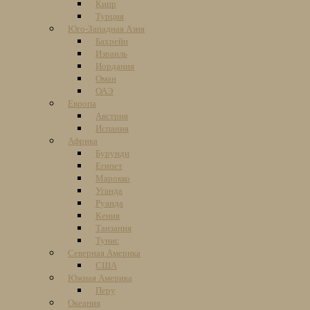
Кипр
Турция
Юго-Западная Азия
Бахрейн
Израиль
Иордания
Оман
ОАЭ
Европа
Австрия
Испания
Африка
Бурунди
Египет
Марокко
Уганда
Руанда
Кения
Танзания
Тунис
Северная Америка
США
Южная Америка
Перу
Океания