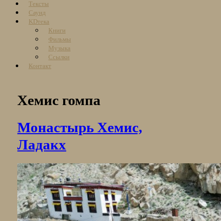
Тексты
Саунд
KDтека
Книги
Фильмы
Музыка
Ссылки
Контакт
Хемис гомпа
Монастырь Хемис,
Ладакх