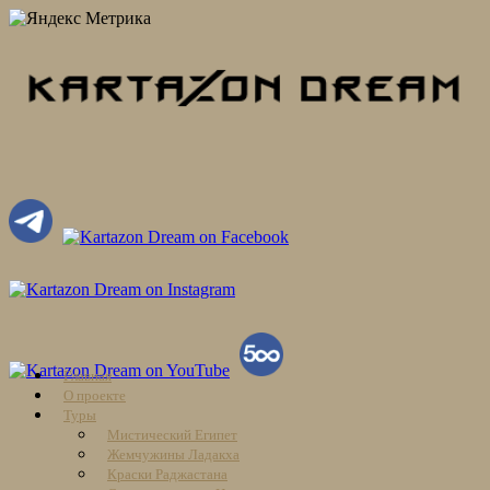
Skip
Главная
to
О проекте
content
Туры
Мистический Египет
Жемчужины Ладакха
Краски Раджастана