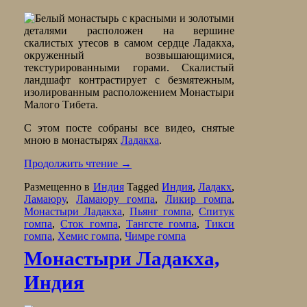
С этом посте собраны все видео, снятые
мною в монастырях
Ладакха
.
Продолжить чтение
→
Размещенно в
Индия
Tagged
Индия
,
Ладакх
,
Ламаюру
,
Ламаюру гомпа
,
Ликир гомпа
,
Монастыри Ладакха
,
Пьянг гомпа
,
Спитук
гомпа
,
Сток гомпа
,
Тангсте гомпа
,
Тикси
гомпа
,
Хемис гомпа
,
Чимре гомпа
Монастыри Ладакха,
Индия