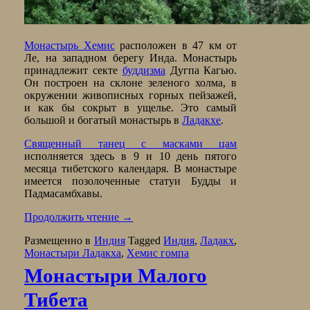
Монастырь Хемис
расположен в 47 км от
Ле, на западном берегу Инда. Монастырь
принадлежит секте
буддизма
Дугпа Кагью.
Он построен на склоне зеленого холма, в
окружении живописных горных пейзажей,
и как бы сокрыт в ущелье. Это самый
большой и богатый монастырь в
Ладакхе
.
Священный танец с масками цам
исполняется здесь в 9 и 10 день пятого
месяца тибетского календаря. В монастыре
имеется позолоченные статуи Будды и
Падмасамбхавы.
Продолжить чтение
→
Размещенно в
Индия
Tagged
Индия
,
Ладакх
,
Монастыри Ладакха
,
Хемис гомпа
Монастыри Малого
Тибета