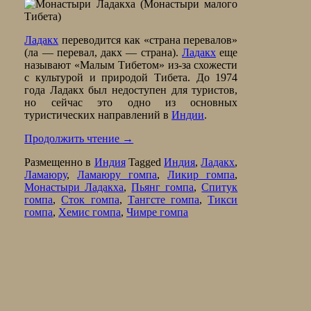
Ладакх
переводится как «страна перевалов»
(ла — перевал, дакх — страна).
Ладакх
еще
называют «Малым Тибетом» из-за схожести
с культурой и природой Тибета. До 1974
года Ладакх был недоступен для туристов,
но сейчас это одно из основных
туристических направлений в
Индии
.
Продолжить чтение
→
Размещенно в
Индия
Tagged
Индия
,
Ладакх
,
Ламаюру
,
Ламаюру гомпа
,
Ликир гомпа
,
Монастыри Ладакха
,
Пьянг гомпа
,
Спитук
гомпа
,
Сток гомпа
,
Тангсте гомпа
,
Тикси
гомпа
,
Хемис гомпа
,
Чимре гомпа