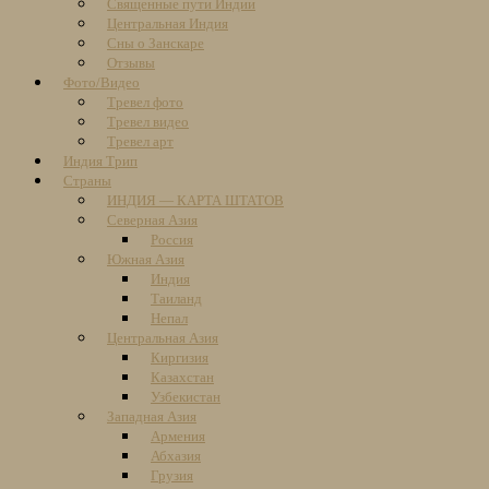
Священные пути Индии
Центральная Индия
Сны о Занскаре
Отзывы
Фото/Видео
Тревел фото
Тревел видео
Тревел арт
Индия Трип
Страны
ИНДИЯ — КАРТА ШТАТОВ
Северная Азия
Россия
Южная Азия
Индия
Таиланд
Непал
Центральная Азия
Киргизия
Казахстан
Узбекистан
Западная Азия
Армения
Абхазия
Грузия