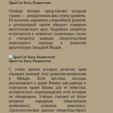
Храм Сас Баху, Раджастхан
Особый интерес представляет входной
торана — декоративная арка перед храмами.
Её колонны украшены сложнейшей резьбой,
а центральный проём образует изящную
многолопастную арку. Подобные элементы
встречаются в немногих памятниках эпохи
и считаются важным свидетельством
переходного периода в развитии
архитектуры Западной Индии.
Храм Сас Баху, Раджастхан
С точки зрения истории религии храм
отражает важный этап развития вишнуизма
в Меваре. Хотя местные легенды
рассказывают о храме Вишну для царицы и
отдельном храме Шивы для её невестки,
исторических подтверждений этой истории
не обнаружено. Учёные считают её более
поздним народным объяснением
необычного названия комплекса.
Археологические данные свидетельствуют,