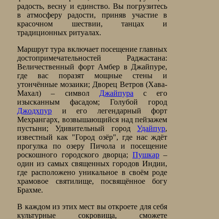
радость, весну и единство. Вы погрузитесь
в атмосферу радости, приняв участие в
красочном шествии, танцах и
традиционных ритуалах.
Маршрут тура включает посещение главных
достопримечательностей Раджастана:
Величественный форт Амбер в Джайпуре,
где вас поразят мощные стены и
утончённые мозаики; Дворец Ветров (Хава-
Махал) – символ
Джайпура
с его
изысканным фасадом; Голубой город
Джодхпур
и его легендарный форт
Мехрангарх, возвышающийся над пейзажем
пустыни; Удивительный город
Удайпур
,
известный как "Город озёр", где нас ждёт
прогулка по озеру Пичола и посещение
роскошного городского дворца;
Пушкар
–
один из самых священных городов Индии,
где расположено уникальное в своём роде
храмовое святилище, посвящённое богу
Брахме.
В каждом из этих мест вы откроете для себя
культурные сокровища, сможете