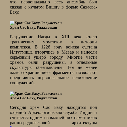
что первоначально весь ансамбль был
связан с культом Вишну в форме Сахасра-
Баху.
Храм Сас Баху, Раджастхан
Разрушение Нагды в XIII веке стало
трагическим моментом в истории
комплекса. В 1226 году войска султана
Илтутмиша вторглись в Мевар и нанесли
серьёзный ущерб городу. Многие части
храмов были разрушены, а отдельные
скульптуры обезглавлены. Тем не менее
даже сохранившиеся фрагменты позволяют
представить первоначальное великолепие
сооружений.
Храм Сас Баху, Раджастхан
Сегодня храм Сас Баху находится под
охраной Археологическая служба Индии и
считается одним из важнейших памятников
раннесредневековой архитектуры