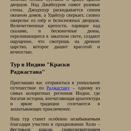
дворцов. Над Джайпуром сияют розовые
стены, Джодхпур раскидывается синим
океаном домов, а Удайпур сверкает, словно
ожерелье из озёр и белоснежных дворцов.
Величественные крепости, парящие над
скалами, и бесконечные дюны,
переливающиеся в закатном свете, создают
ощущение, что смотришь на древнее
царство, которое дышит красотой и
вечностью.
Тур в Индию "Краски
Раджастана"
Приглашаю вас отправиться в уникальное
путешествие по
Раджастану
– одному из
самых колоритных регионов Индии, где
богатая история, впечатляющая архитектура
и яркие традиции сплетаются в
захватывающее приключение.
Наш тур станет особенно незабываемым
благодаря участию в праздновании Холи –
фестивале красок, символизирующем