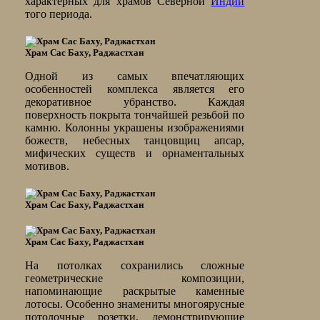
характерных для храмов Северной
Индии
того периода.
Храм Сас Баху, Раджастхан
Одной из самых впечатляющих
особенностей комплекса является его
декоративное убранство. Каждая
поверхность покрыта тончайшей резьбой по
камню. Колонны украшены изображениями
божеств, небесных танцовщиц апсар,
мифических существ и орнаментальных
мотивов.
Храм Сас Баху, Раджастхан
Храм Сас Баху, Раджастхан
На потолках сохранились сложные
геометрические композиции,
напоминающие раскрытые каменные
лотосы. Особенно знамениты многоярусные
потолочные розетки, демонстрирующие