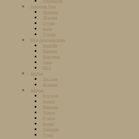
Узбекистан
Западная Азия
Армения
Абхазия
Грузия
Кипр
Турция
Юго-Западная Азия
Бахрейн
Израиль
Иордания
Оман
ОАЭ
Европа
Австрия
Испания
Африка
Бурунди
Египет
Марокко
Уганда
Руанда
Кения
Танзания
Тунис