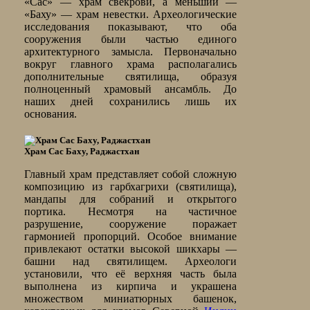
«Сас» — храм свекрови, а меньший —
«Баху» — храм невестки. Археологические
исследования показывают, что оба
сооружения были частью единого
архитектурного замысла. Первоначально
вокруг главного храма располагались
дополнительные святилища, образуя
полноценный храмовый ансамбль. До
наших дней сохранились лишь их
основания.
Храм Сас Баху, Раджастхан
Главный храм представляет собой сложную
композицию из гарбхагрихи (святилища),
мандапы для собраний и открытого
портика. Несмотря на частичное
разрушение, сооружение поражает
гармонией пропорций. Особое внимание
привлекают остатки высокой шикхары —
башни над святилищем. Археологи
установили, что её верхняя часть была
выполнена из кирпича и украшена
множеством миниатюрных башенок,