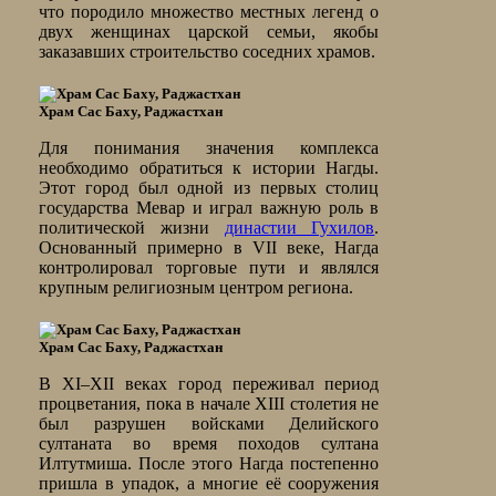
что породило множество местных легенд о
двух женщинах царской семьи, якобы
заказавших строительство соседних храмов.
Храм Сас Баху, Раджастхан
Для понимания значения комплекса
необходимо обратиться к истории Нагды.
Этот город был одной из первых столиц
государства Мевар и играл важную роль в
политической жизни
династии Гухилов
.
Основанный примерно в VII веке, Нагда
контролировал торговые пути и являлся
крупным религиозным центром региона.
Храм Сас Баху, Раджастхан
В XI–XII веках город переживал период
процветания, пока в начале XIII столетия не
был разрушен войсками Делийского
султаната во время походов султана
Илтутмиша. После этого Нагда постепенно
пришла в упадок, а многие её сооружения