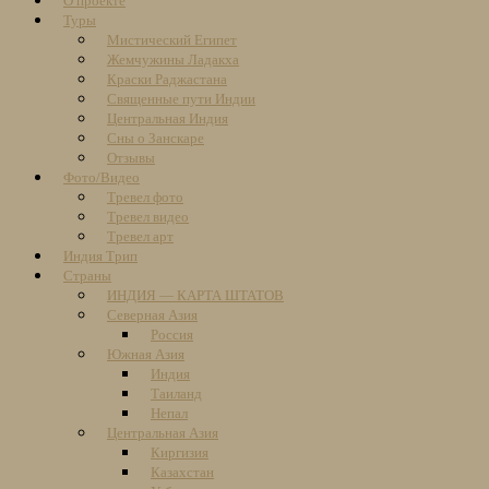
О проекте
content
Туры
Мистический Египет
Жемчужины Ладакха
Краски Раджастана
Священные пути Индии
Центральная Индия
Сны о Занскаре
Отзывы
Фото/Видео
Тревел фото
Тревел видео
Тревел арт
Индия Трип
Страны
ИНДИЯ — КАРТА ШТАТОВ
Северная Азия
Россия
Южная Азия
Индия
Таиланд
Непал
Центральная Азия
Киргизия
Казахстан