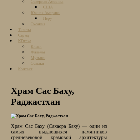
Северная Америка
США
Южная Америка
Перу
Океания
Тексты
Саунд
KDтека
Книги
Фильмы
Музыка
Ссылки
Контакт
Храм Сас Баху,
Раджастхан
Храм Сас Баху (Сахасра Баху) — один из
самых выдающихся памятников
средневековой храмовой архитектуры