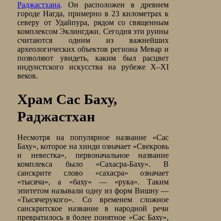
Раджастхана
. Он расположен в древнем
городе Нагда, примерно в 23 километрах к
северу от Удайпура, рядом со священным
комплексом Эклингджи. Сегодня эти руины
считаются одним из важнейших
археологических объектов региона Мевар и
позволяют увидеть, каким был расцвет
индуистского искусства на рубеже X–XI
веков.
Храм Сас Баху,
Раджастхан
Несмотря на популярное название «Сас
Баху», которое на хинди означает «Свекровь
и невестка», первоначальное название
комплекса было «Сахасра-Баху». В
санскрите слово «сахасра» означает
«тысяча», а «баху» — «рука». Таким
эпитетом называли одну из форм Вишну —
«Тысячерукого». Со временем сложное
санскритское название в народной речи
превратилось в более понятное «Сас Баху»,