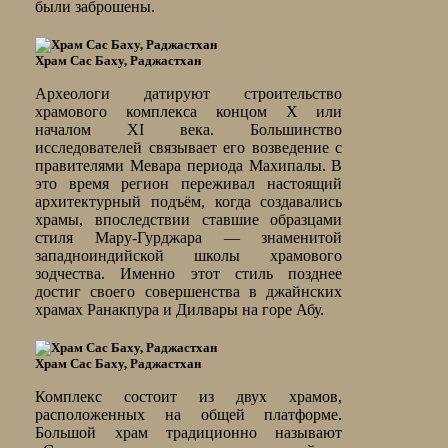
были заброшены.
Храм Сас Баху, Раджастхан
Археологи датируют строительство
храмового комплекса концом X или
началом XI века. Большинство
исследователей связывает его возведение с
правителями Мевара периода Махипалы. В
это время регион переживал настоящий
архитектурный подъём, когда создавались
храмы, впоследствии ставшие образцами
стиля Мару-Гурджара — знаменитой
западноиндийской школы храмового
зодчества. Именно этот стиль позднее
достиг своего совершенства в джайнских
храмах Ранакпура и Дилвары на горе Абу.
Храм Сас Баху, Раджастхан
Комплекс состоит из двух храмов,
расположенных на общей платформе.
Большой храм традиционно называют