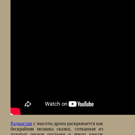
Раджастан
с высоты дрона раскрывается как
бескрайняя мозаика сказки, сотканная из
золотых песков пустыни и ярких красок