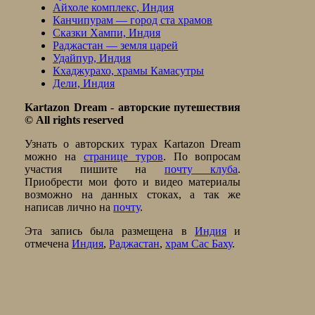
Айхоле комплекс, Индия
Канчипурам — город ста храмов
Сказки Хампи, Индия
Раджастан — земля царей
Удайпур, Индия
Кхаджурахо, храмы Камасутры
Дели, Индия
Kartazon Dream - авторские путешествия
© All rights reserved
Узнать о авторских туpах Kartazon Dream
можно на
странице туров
. По вопросам
участия пишите на
почту клуба
.
Приобрести мои фото и видео материалы
возможно на данных стоках, а так же
написав лично на
почту
.
Эта запись была размещена в
Индия
и
отмечена
Индия
,
Раджастан
,
храм Сас Баху
.