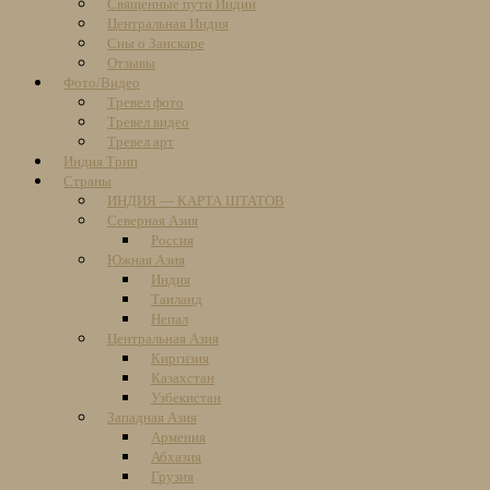
Священные пути Индии
Центральная Индия
Сны о Занскаре
Отзывы
Фото/Видео
Тревел фото
Тревел видео
Тревел арт
Индия Трип
Страны
ИНДИЯ — КАРТА ШТАТОВ
Северная Азия
Россия
Южная Азия
Индия
Таиланд
Непал
Центральная Азия
Киргизия
Казахстан
Узбекистан
Западная Азия
Армения
Абхазия
Грузия