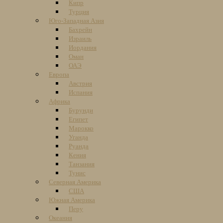
Кипр
Турция
Юго-Западная Азия
Бахрейн
Израиль
Иордания
Оман
ОАЭ
Европа
Австрия
Испания
Африка
Бурунди
Египет
Марокко
Уганда
Руанда
Кения
Танзания
Тунис
Северная Америка
США
Южная Америка
Перу
Океания