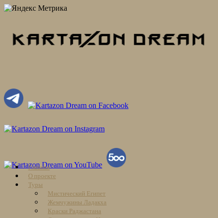
Skip
Главная
to
О проекте
content
Туры
Мистический Египет
Жемчужины Ладакха
Краски Раджастана