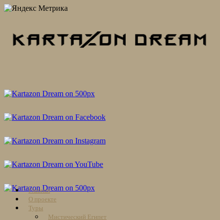
Skip
Главная
to
О проекте
content
Туры
Мистический Египет