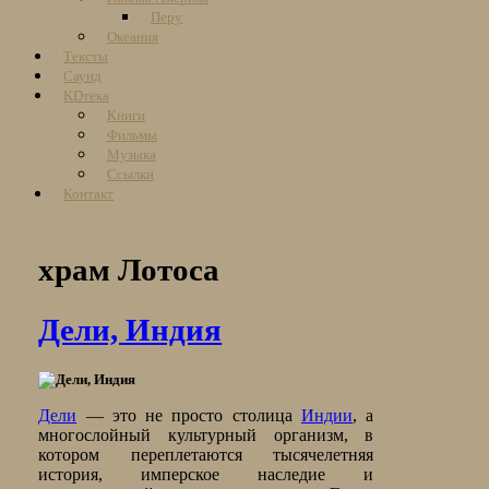
Перу
Океания
Тексты
Саунд
KDтека
Книги
Фильмы
Музыка
Ссылки
Контакт
храм Лотоса
Дели, Индия
Дели
— это не просто столица
Индии
, а
многослойный культурный организм, в
котором переплетаются тысячелетняя
история, имперское наследие и