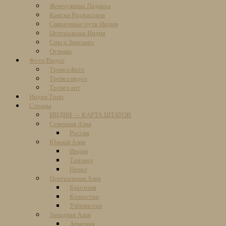
Жемчужины Ладакха
Краски Раджастана
Священные пути Индии
Центральная Индия
Сны о Занскаре
Отзывы
Фото/Видео
Тревел фото
Тревел видео
Тревел арт
Индия Трип
Страны
ИНДИЯ — КАРТА ШТАТОВ
Северная Азия
Россия
Южная Азия
Индия
Таиланд
Непал
Центральная Азия
Киргизия
Казахстан
Узбекистан
Западная Азия
Армения