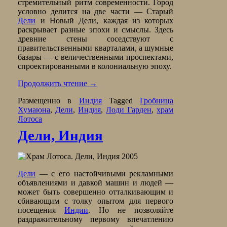
стремительный ритм современности. Город
условно делится на две части — Старый
Дели
и Новый Дели, каждая из которых
раскрывает разные эпохи и смыслы. Здесь
древние стены соседствуют с
правительственными кварталами, а шумные
базары — с величественными проспектами,
спроектированными в колониальную эпоху.
Продолжить чтение
→
Размещенно в
Индия
Tagged
Гробница
Хумаюна
,
Дели
,
Индия
,
Лоди Гарден
,
храм
Лотоса
Дели, Индия
Дели
— с его настойчивыми рекламными
объявлениями и давкой машин и людей —
может быть совершенно отталкивающим и
сбивающим с толку опытом для первого
посещения
Индии
. Но не позволяйте
раздражительному первому впечатлению