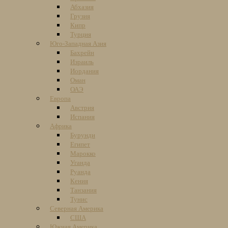
Абхазия
Грузия
Кипр
Турция
Юго-Западная Азия
Бахрейн
Израиль
Иордания
Оман
ОАЭ
Европа
Австрия
Испания
Африка
Бурунди
Египет
Марокко
Уганда
Руанда
Кения
Танзания
Тунис
Северная Америка
США
Южная Америка