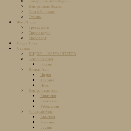
Священные пути Индии
Центральная Индия
Сны о Занскаре
Отзывы
Фото/Видео
Тревел фото
Тревел видео
Тревел арт
Индия Трип
Страны
ИНДИЯ — КАРТА ШТАТОВ
Северная Азия
Россия
Южная Азия
Индия
Таиланд
Непал
Центральная Азия
Киргизия
Казахстан
Узбекистан
Западная Азия
Армения
Абхазия
Грузия