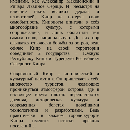
именами, как Александр Македонский и
Ричард Львиное Сердце. И, несмотря на
влияние таких великих держав и
властителей, Кипр не потерял свою
самобытность. Киприоты впитали в себя
многообразие культур, с которыми
соприкасались, и лишь обогатили тем
самым свою, национальную. До сих пор
слышатся отголоски борьбы за остров, ведь
сейчас Кипр на своей территории
объединяет 2 государства – Южную
Республику Кипр и Турецкую Республику
Северного Кипра.
Современный Кипр – исторический и
культурный памятник. Он привлекает к себе
множество туристов, желающих
проникнуться атмосферой острова, где в
настоящее время плотно переплетаются
древняя, историческая культура и
современная, богатая новейшими
технологиями и разработками. Ведь
практически в каждом городе-курорте
Кипра имеются остатки древних
поселений…