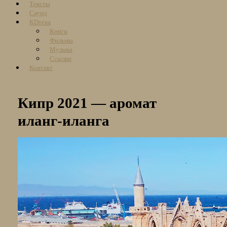
Тексты
Саунд
KDтека
Книги
Фильмы
Музыка
Ссылки
Контакт
Кипр 2021 — аромат
иланг-иланга