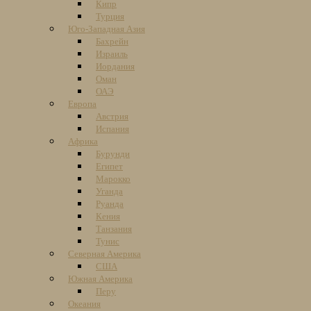
Кипр
Турция
Юго-Западная Азия
Бахрейн
Израиль
Иордания
Оман
ОАЭ
Европа
Австрия
Испания
Африка
Бурунди
Египет
Марокко
Уганда
Руанда
Кения
Танзания
Тунис
Северная Америка
США
Южная Америка
Перу
Океания