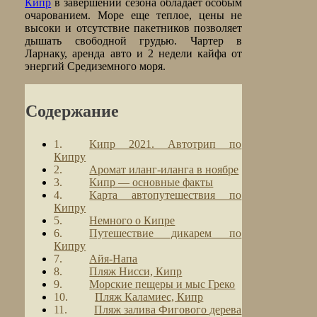
Кипр
в завершении сезона обладает особым
очарованием. Море еще теплое, цены не
высоки и отсутствие пакетников позволяет
дышать свободной грудью. Чартер в
Ларнаку, аренда авто и 2 недели кайфа от
энергий Средиземного моря.
Содержание
Кипр 2021. Автотрип по
Кипру
Аромат иланг-иланга в ноябре
Кипр — основные факты
Карта автопутешествия по
Кипру
Немного о Кипре
Путешествие дикарем по
Кипру
Айя-Напа
Пляж Нисси, Кипр
Морские пещеры и мыс Греко
Пляж Каламиес, Кипр
Пляж залива Фигового дерева