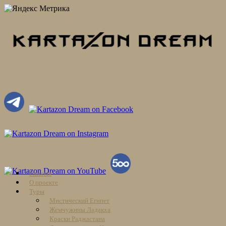
Skip
Главная
to
О проекте
content
Туры
Мистический Египет
Жемчужины Ладакха
Краски Раджастана