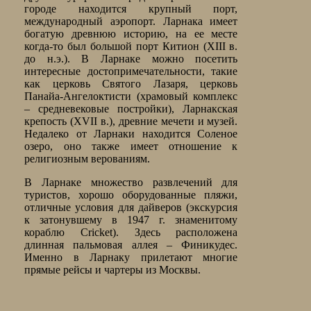
городе находится крупный порт,
международный аэропорт. Ларнака имеет
богатую древнюю историю, на ее месте
когда-то был большой порт Китион (XIII в.
до н.э.). В Ларнаке можно посетить
интересные достопримечательности, такие
как церковь Святого Лазаря, церковь
Панайа-Ангелоктисти (храмовый комплекс
– средневековые постройки), Ларнакская
крепость (XVII в.), древние мечети и музей.
Недалеко от Ларнаки находится Соленое
озеро, оно также имеет отношение к
религиозным верованиям.
В Ларнаке множество развлечений для
туристов, хорошо оборудованные пляжи,
отличные условия для дайверов (экскурсия
к затонувшему в 1947 г. знаменитому
кораблю Cricket). Здесь расположена
длинная пальмовая аллея – Финикудес.
Именно в Ларнаку прилетают многие
прямые рейсы и чартеры из Москвы.