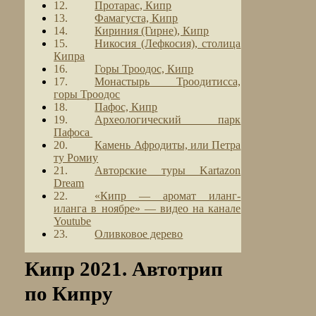
Протарас, Кипр
Фамагуста, Кипр
Кириния (Гирне), Кипр
Никосия (Лефкосия), столица
Кипра
Горы Троодос, Кипр
Монастырь Троодитисса,
горы Троодос
Пафос, Кипр
Археологический парк
Пафоса
Камень Афродиты, или Петра
ту Ромиу
Авторские туры Kartazon
Dream
«Кипр — аромат иланг-
иланга в ноябре» — видео на канале
Youtube
Оливковое дерево
Кипр 2021. Автотрип
по Кипру