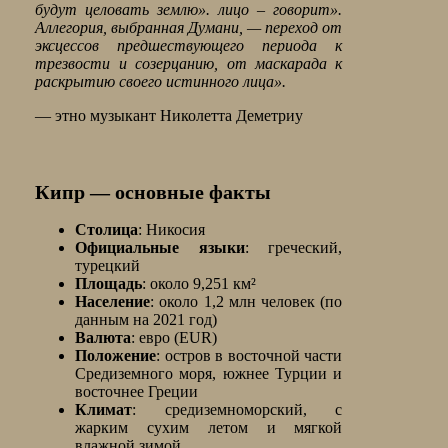
будут целовать землю». лицо – говорит».
Аллегория, выбранная Думани, — переход от
эксцессов предшествующего периода к
трезвости и созерцанию, от маскарада к
раскрытию своего истинного лица».
— этно музыкант Николетта Деметриу
Кипр — основные факты
Столица
: Никосия
Официальные языки
: греческий,
турецкий
Площадь
: около 9,251 км²
Население
: около 1,2 млн человек (по
данным на 2021 год)
Валюта
: евро (EUR)
Положение
: остров в восточной части
Средиземного моря, южнее Турции и
восточнее Греции
Климат
: средиземноморский, с
жарким сухим летом и мягкой
влажной зимой