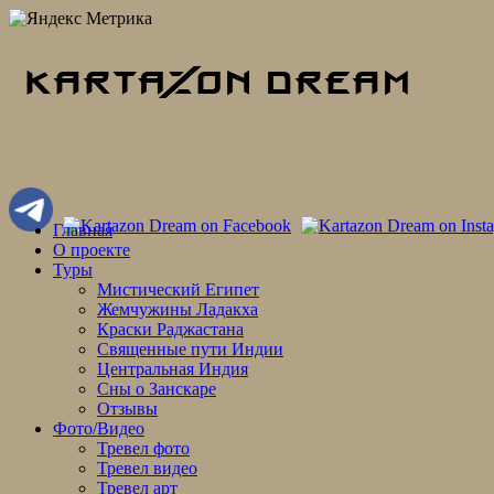
Skip
Главная
to
О проекте
content
Туры
Мистический Египет
Жемчужины Ладакха
Краски Раджастана
Священные пути Индии
Центральная Индия
Сны о Занскаре
Отзывы
Фото/Видео
Тревел фото
Тревел видео
Тревел арт