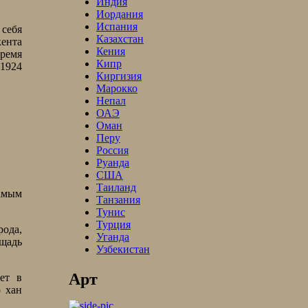
Индия
Иордания
Испания
себя
Казахстан
кента
Кения
ремя
Кипр
 1924
Киргизия
Марокко
Непал
ОАЭ
Оман
Перу
Россия
Руанда
США
Таиланд
самым
Танзания
Тунис
Турция
рода,
Уганда
ощадь
Узбекистан
Арт
ет в
о хан