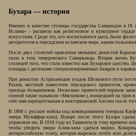
Бухара — история
Именно в качестве столицы государства Саманидов в IX 
Ислама» – расцвела как религиозное и культурное сердц
искусствам. Среди тех, кто воспитывался здесь, были фил
авторитетом в персидском исламском мире, каким пользова
После двух столетий правления меньших династий Караханид
ушла в тень тимуровского Самарканда. Вторая жизнь Бух
столицей того, что стало известно как Бухарское ханство
площадь с десятками специализированных базаров и караван-с
При династии Астраханидов упадок Шелкового пути посте
Рахим, местный наместник персидского правителя, пров
прихода большевиков. Несколько правителей-тиранов занял
спиной также называли «Мясником»), взошедший на трон в 1
себе имя нарицательным в викторианской Англии после того
В 1868 г. русские войска под командованием генерала Кауф
эмира Музаффар-хана). Вскоре после этого Бухара сдала
управляли ею. В 1918 году из Ташкента (к тому времени на
чтобы убедить эмира Алим-хана сдаться мирно. Коварны
антироссийскую толпу, которая вырезала почти всю делег