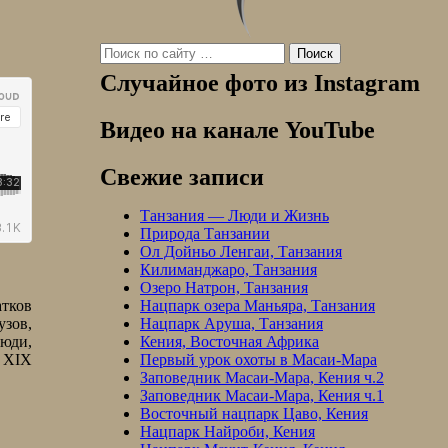
Search
for:
Случайное фото из Instagram
Видео на канале YouTube
Свежие записи
Танзания — Люди и Жизнь
Природа Танзании
Ол Дойньо Ленгаи, Танзания
Килиманджаро, Танзания
Озеро Натрон, Танзания
атков
Нацпарк озера Маньяра, Танзания
узов,
Нацпарк Аруша, Танзания
люди,
Кения, Восточная Африка
ц XIX
Первый урок охоты в Масаи-Мара
Заповедник Масаи-Мара, Кения ч.2
Заповедник Масаи-Мара, Кения ч.1
Восточный нацпарк Цаво, Кения
Нацпарк Найроби, Кения