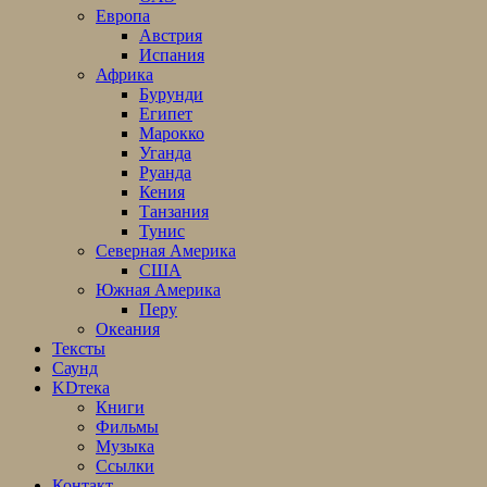
Европа
Австрия
Испания
Африка
Бурунди
Египет
Марокко
Уганда
Руанда
Кения
Танзания
Тунис
Северная Америка
США
Южная Америка
Перу
Океания
Тексты
Саунд
KDтека
Книги
Фильмы
Музыка
Ссылки
Контакт