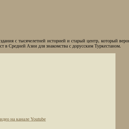
дания с тысячелетней историей и старый центр, который веро
ест в Средней Азии для знакомства с дорусским Туркестаном.
део на канале Youtube