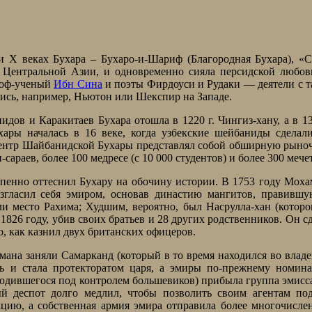
и X веках Бухара – Бухаро-и-Шариф (Благородная Бухара), «
е Центральной Азии, и одновременно сияла персидской любо
ософ-ученый
Ибн Сина
и поэты Фирдоуси и Рудаки — деятели с 
лись, например, Ньютон или Шекспир на Западе.
ов и Каракитаев Бухара отошла в 1220 г. Чингиз-хану, а в 13
ары началась в 16 веке, когда узбекские шейбаниды сделал
. Центр Шайбанидской Бухары представлял собой обширную рын
араев, более 100 медресе (с 10 000 студентов) и более 300 мече
пенно оттеснил Бухару на обочину истории. В 1753 году Мох
озгласил себя эмиром, основав династию мангитов, правивш
и место Рахима; Худшим, вероятно, был Насрулла-хан (которо
826 году, убив своих братьев и 28 других родственников. Он с
, как казнил двух британских офицеров.
мана заняли Самарканд (который в то время находился во влад
сь и стала протекторатом царя, а эмиры по-прежнему номин
ходившегося под контролем большевиков) прибыла группа эмисс
й деспот долго медлил, чтобы позволить своим агентам под
ацию, а собственная армия эмира отправила более многочисл