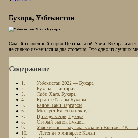
Бухара, Узбекистан
Самый священный город Центральной Азии, Бухара имеет з
не сильно изменился за два столетия. Это одно из лучших м
Содержание
Узбекистан 2022 — Бухара
Бухара — история
Ляби-Хауз, Бухара
Крытые базары Бухары
Район Таки-Заргарон
Минарет Калон и вокруг
Цитадель Арк, Бухара
Старый рынок Бухары
Узбекистан — музыка мозаики Востока 4K — ви
Легенда о минарете Калян