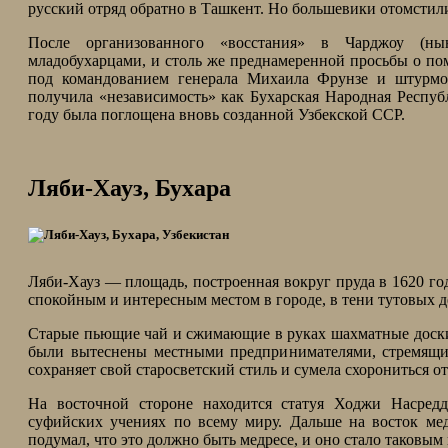
русский отряд обратно в Ташкент. Но большевики отомстил
После организованного «восстания» в Чарджоу (ны
младобухарцами, и столь же преднамеренной просьбы о п
под командованием генерала Михаила Фрунзе и штурмова
получила «независимость» как Бухарская Народная Респуб
году была поглощена вновь созданной Узбекской ССР.
Ляби-Хауз, Бухара
Ляби-Хауз — площадь, построенная вокруг пруда в 1620 год
спокойным и интересным местом в городе, в тени тутовых де
Старые пьющие чай и сжимающие в руках шахматные доски у
были вытеснены местными предпринимателями, стремящим
сохраняет свой старосветский стиль и сумела схорониться о
На восточной стороне находится статуя Ходжи Насредд
суфийских учениях по всему миру. Дальше на восток мед
подумал, что это должно быть медресе, и оно стало таковым 