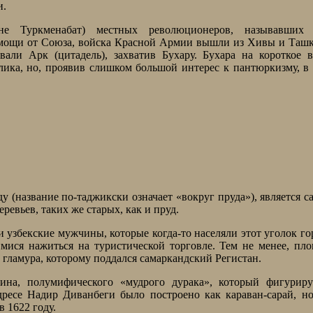
и.
не Туркменабат) местных революционеров, называвших 
омощи от Союза, войска Красной Армии вышли из Хивы и Таш
ли Арк (цитадель), захватив Бухару. Бухара на короткое в
лика, но, проявив слишком большой интерес к пантюркизму, в
у (название по-таджикски означает «вокруг пруда»), является 
ревьев, таких же старых, как и пруд.
збекские мужчины, которые когда-то населяли этот уголок го
ися нажиться на туристической торговле. Тем не менее, пл
т гламура, которому поддался самаркандский Регистан.
ина, полумифического «мудрого дурака», который фигуриру
ресе Надир Диванбеги было построено как караван-сарай, н
в 1622 году.