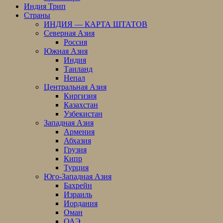
Индия Трип
Страны
ИНДИЯ — КАРТА ШТАТОВ
Северная Азия
Россия
Южная Азия
Индия
Таиланд
Непал
Центральная Азия
Киргизия
Казахстан
Узбекистан
Западная Азия
Армения
Абхазия
Грузия
Кипр
Турция
Юго-Западная Азия
Бахрейн
Израиль
Иордания
Оман
ОАЭ