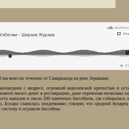
0 км вниз по течению от Самарканда на реке Зеравшан.
заповедник с медресе, огромной королевской крепостью и ост
ожило много денег в реставрацию, даже перекопав несколько ха
еть каналов и около 200 каменных бассейнов, где собирались 
, Бухара славилась эпидемиями; говорят, что средний бухаре
и систему и осушили бассейны.