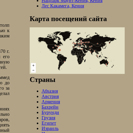
Нацпарк Маунт-Кения, Кения
Лес Какамега, Кения
Карта посещений сайта
Столп
вью к
таким
70 г.
и его
очную
тей.
аммед
Страны
ую до
го за
Абхазия
делал
Австрия
Армения
Бахрейн
ениях
Бурунди
ально
Грузия
аров,
Египет
нять
Израиль
енный