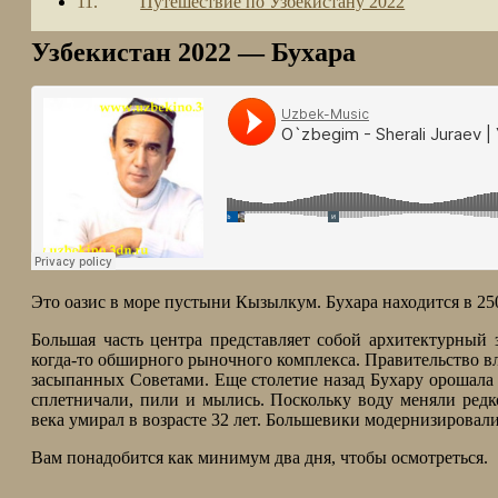
Путешествие по Узбекистану 2022
Узбекистан 2022 — Бухара
Это оазис в море пустыни Кызылкум. Бухара находится в 25
Большая часть центра представляет собой архитектурный 
когда-то обширного рыночного комплекса. Правительство вл
засыпанных Советами. Еще столетие назад Бухару орошала с
сплетничали, пили и мылись. Поскольку воду меняли редко
века умирал в возрасте 32 лет. Большевики модернизировал
Вам понадобится как минимум два дня, чтобы осмотреться.