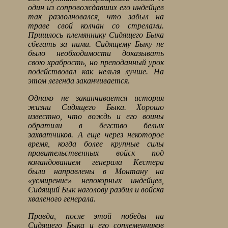
один из сопровождавших его индейцев
так разволновался, что забыл на
траве свой колчан со стрелами.
Пришлось племяннику Сидящего Быка
сбегать за ними. Сидящему Быку не
было необходимости доказывать
свою храбрость, но преподанный урок
подействовал как нельзя лучше. На
этом легенда заканчивается.
Однако не заканчивается история
жизни Сидящего Быка. Хорошо
известно, что вождь и его воины
обратили в бегство белых
захватчиков. А еще через некоторое
время, когда более крупные силы
правительственных войск под
командованием генерала Кестера
были направлены в Монтану на
«усмирение» непокорных индейцев,
Сидящий Бык наголову разбил и войска
хваленого генерала.
Правда, после этой победы на
Сидящего Быка и его соплеменников