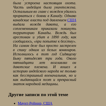
была устроена настоящая охота.
Часть индейцев была уничтожена.
Остальным во главе с вождем удалось
прорваться с боями в Канаду. Однако
канадские власти под давлением
США
выдали вождя дакота, а его
соплеменникам приказали покинуть
территорию Канады. Вождь был
арестован и убит в 1890 году, как
сообщалось, «при попытке к бегству».
На самом деле был просто застрелен
в спину одним из белых конвоиров.
Исполнилось в тот год Сидящему
Быку пятьдесят три года. Около
пятнадцати лет возглавлял он
дакотские племена. И вошел в
историю индейского народа не только
как бесстрашный военачальник, но и
как выдающийся поэт и прекрасный
знаток народной медицины.
Другие записи по этой теме
Маунт-Рейнир, США