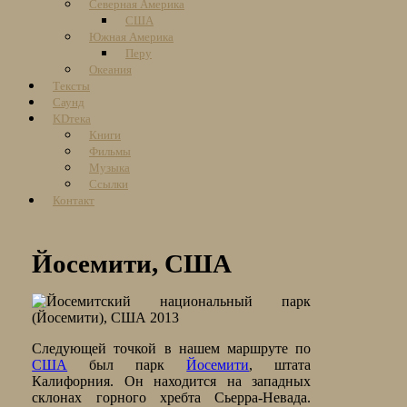
Северная Америка
США
Южная Америка
Перу
Океания
Тексты
Саунд
KDтека
Книги
Фильмы
Музыка
Ссылки
Контакт
Йосемити, США
Следующей точкой в нашем маршруте по
США
был парк
Йосемити
, штата
Калифорния. Он находится на западных
склонах горного хребта Сьерра-Невада.