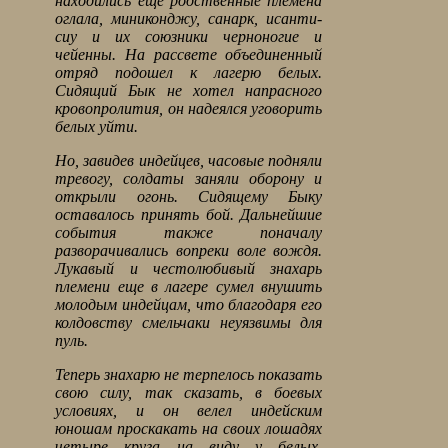
находились еще родственные племена
оглала, миниконджу, санарк, исанти-
сиу и их союзники черноногие и
чейенны. На рассвете объединенный
отряд подошел к лагерю белых.
Сидящий Бык не хотел напрасного
кровопролития, он надеялся уговорить
белых уйти.
Но, завидев индейцев, часовые подняли
тревогу, солдаты заняли оборону и
открыли огонь. Сидящему Быку
оставалось принять бой. Дальнейшие
события также поначалу
разворачивались вопреки воле вождя.
Лукавый и честолюбивый знахарь
племени еще в лагере сумел внушить
молодым индейцам, что благодаря его
колдовству смельчаки неуязвимы для
пуль.
Теперь знахарю не терпелось показать
свою силу, так сказать, в боевых
условиях, и он велел индейским
юношам проскакать на своих лошадях
четыре круга на виду у белых,