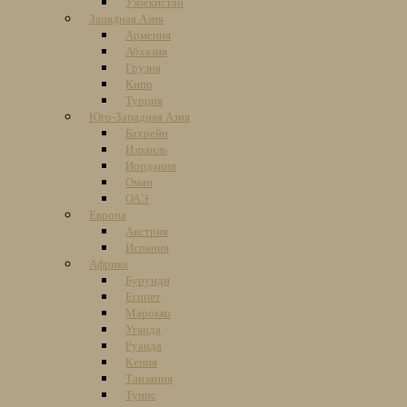
Узбекистан
Западная Азия
Армения
Абхазия
Грузия
Кипр
Турция
Юго-Западная Азия
Бахрейн
Израиль
Иордания
Оман
ОАЭ
Европа
Австрия
Испания
Африка
Бурунди
Египет
Марокко
Уганда
Руанда
Кения
Танзания
Тунис