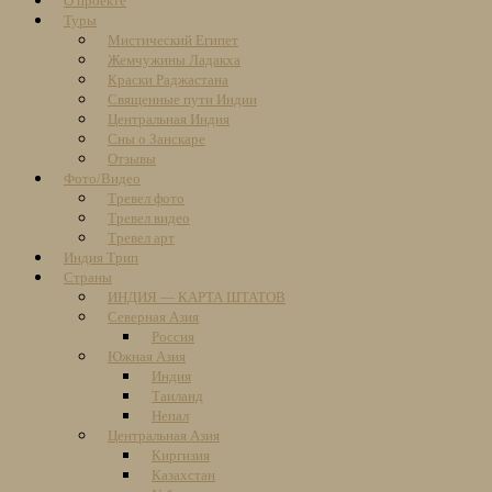
О проекте
content
Туры
Мистический Египет
Жемчужины Ладакха
Краски Раджастана
Священные пути Индии
Центральная Индия
Сны о Занскаре
Отзывы
Фото/Видео
Тревел фото
Тревел видео
Тревел арт
Индия Трип
Страны
ИНДИЯ — КАРТА ШТАТОВ
Северная Азия
Россия
Южная Азия
Индия
Таиланд
Непал
Центральная Азия
Киргизия
Казахстан