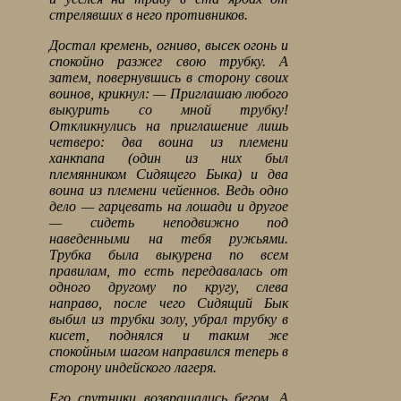
стрелявших в него противников.
Достал кремень, огниво, высек огонь и
спокойно разжег свою трубку. А
затем, повернувшись в сторону своих
воинов, крикнул: — Приглашаю любого
выкурить со мной трубку!
Откликнулись на приглашение лишь
четверо: два воина из племени
ханкпапа (один из них был
племянником Сидящего Быка) и два
воина из племени чейеннов. Ведь одно
дело — гарцевать на лошади и другое
— сидеть неподвижно под
наведенными на тебя ружьями.
Трубка была выкурена по всем
правилам, то есть передавалась от
одного другому по кругу, слева
направо, после чего Сидящий Бык
выбил из трубки золу, убрал трубку в
кисет, поднялся и таким же
спокойным шагом направился теперь в
сторону индейского лагеря.
Его спутники возвращались бегом. А