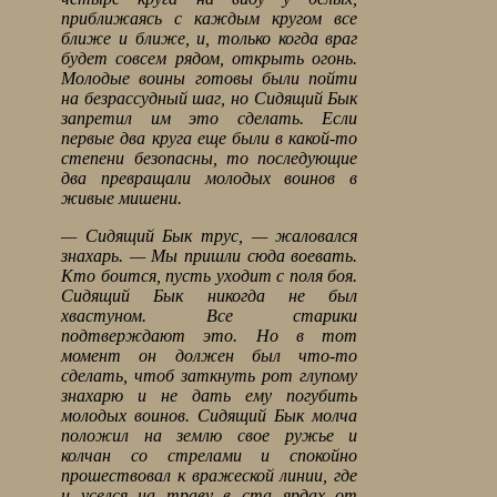
приближаясь с каждым кругом все
ближе и ближе, и, только когда враг
будет совсем рядом, открыть огонь.
Молодые воины готовы были пойти
на безрассудный шаг, но Сидящий Бык
запретил им это сделать. Если
первые два круга еще были в какой-то
степени безопасны, то последующие
два превращали молодых воинов в
живые мишени.
— Сидящий Бык трус, — жаловался
знахарь. — Мы пришли сюда воевать.
Кто боится, пусть уходит с поля боя.
Сидящий Бык никогда не был
хвастуном. Все старики
подтверждают это. Но в тот
момент он должен был что-то
сделать, чтоб заткнуть рот глупому
знахарю и не дать ему погубить
молодых воинов. Сидящий Бык молча
положил на землю свое ружье и
колчан со стрелами и спокойно
прошествовал к вражеской линии, где
и уселся на траву в ста ярдах от