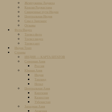
Жемчужины Ладакха
Краски Раджастана
Священные пути Индии
Центральная Индия
Сны о Занскаре
Отзывы
Фото/Видео
Тревел фото
Тревел видео
Тревел арт
Индия Трип
Страны
ИНДИЯ — КАРТА ШТАТОВ
Северная Азия
Россия
Южная Азия
Индия
Таиланд
Непал
Центральная Азия
Киргизия
Казахстан
Узбекистан
Западная Азия
Армения