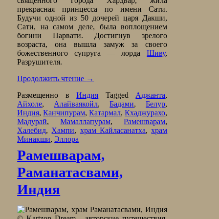
священного города Хардвар, жила
прекрасная принцесса по имени Сати.
Будучи одной из 50 дочерей царя Дакши,
Сати, на самом деле, была воплощением
богини Парвати. Достигнув зрелого
возраста, она вышла замуж за своего
божественного супруга — лорда
Шиву
,
Разрушителя.
Продолжить чтение
→
Размещенно в
Индия
Tagged
Аджанта
,
Айхоле
,
Алайваякойл
,
Бадами
,
Белур
,
Индия
,
Канчипурам
,
Катармал
,
Кхаджурахо
,
Мадурай
,
Мамаллапурам
,
Рамешварам
,
Халебид
,
Хампи
,
храм Кайласанатха
,
храм
Минакши
,
Эллора
Рамешварам,
Раманатасвами,
Индия