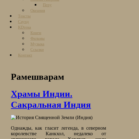
Перу
Океания
Тексты
Саунд
KDтека
Книги
Фильмы
Музыка
Ссылки
Контакт
Рамешварам
Храмы Индии.
Сакральная Индия
Однажды, как гласит легенда, в северном
королевстве Канкхол, недалеко от