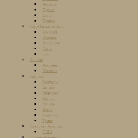
Абхазия
Грузия
Кипр
Турция
Юго-Западная Азия
Бахрейн
Израиль
Иордания
Оман
ОАЭ
Европа
Австрия
Испания
Африка
Бурунди
Египет
Марокко
Уганда
Руанда
Кения
Танзания
Тунис
Северная Америка
США
Южная Америка