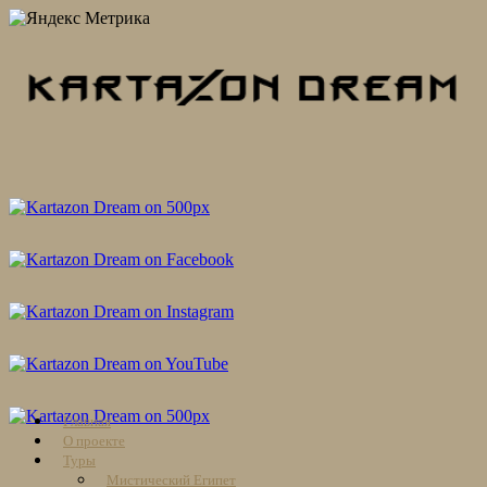
Skip
Главная
to
О проекте
content
Туры
Мистический Египет