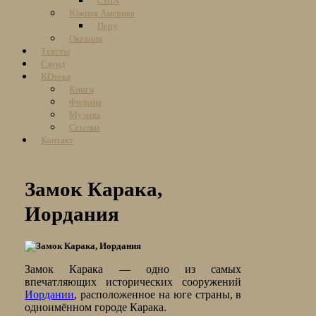
США
Южная Америка
Перу
Океания
Тексты
Саунд
KDтека
Книги
Фильмы
Музыка
Ссылки
Контакт
Замок Карака,
Иордания
Замок Карака — одно из самых
впечатляющих исторических сооружений
Иордании
, расположенное на юге страны, в
одноимённом городе Карака.