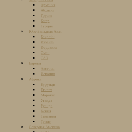
Армения
Абхазия
Грузия
Кипр
Турция
Юго-Западная Азия
Бахрейн
Израиль
Иордания
Оман
ОАЭ
Европа
Австрия
Испания
Африка
Бурунди
Египет
Марокко
Уганда
Руанда
Кения
Танзания
Тунис
Северная Америка