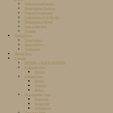
Мистический Египет
Жемчужины Ладакха
Краски Раджастана
Священные пути Индии
Центральная Индия
Сны о Занскаре
Отзывы
Фото/Видео
Тревел фото
Тревел видео
Тревел арт
Индия Трип
Страны
ИНДИЯ — КАРТА ШТАТОВ
Северная Азия
Россия
Южная Азия
Индия
Таиланд
Непал
Центральная Азия
Киргизия
Казахстан
Узбекистан
Западная Азия