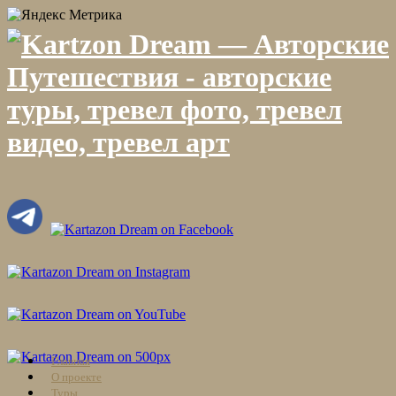
Skip
Главная
to
О проекте
content
Туры