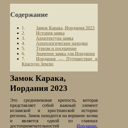
Содержание
Замок Карака, Иордания 2023
История замка
Архитектура замка
Археологические находки
Туризм и посещение
Значение замка для Иордании
Иордания — Путешествие в
Красную Землю
Замок Карака,
Иордания 2023
Это средневековая крепость, которая
представляет собой важный элемент
исламской и христианской истории
региона. Замок находится на вершине холма
и является одной из главных
достопримечательностей
Иордании
,