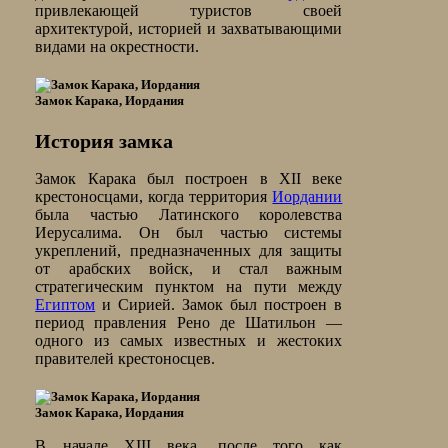
привлекающей туристов своей
архитектурой, историей и захватывающими
видами на окрестности.
Замок Карака, Иордания
История замка
Замок Карака был построен в XII веке
крестоносцами, когда территория
Иордании
была частью Латинского королевства
Иерусалима. Он был частью системы
укреплений, предназначенных для защиты
от арабских войск, и стал важным
стратегическим пунктом на пути между
Египтом
и Сирией. Замок был построен в
период правления Рено де Шатильон —
одного из самых известных и жестоких
правителей крестоносцев.
Замок Карака, Иордания
В начале XIII века, после того как