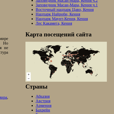
Заповедник Масаи-Мара, Кения ч.2
Заповедник Масаи-Мара, Кения ч.1
Восточный нацпарк Цаво, Кения
Нацпарк Найроби, Кения
Нацпарк Маунт-Кения, Кения
Лес Какамега, Кения
Карта посещений сайта
шмире
. Но
я не
ктура
Страны
Абхазия
мира
,
Австрия
Армения
Бахрейн