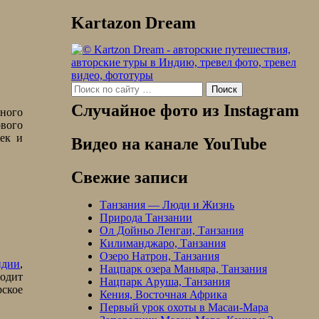
Kartazon Dream
Search
for:
Случайное фото из Instagram
много
вого
ек и
Видео на канале YouTube
Свежие записи
Танзания — Люди и Жизнь
Природа Танзании
Ол Дойньо Ленгаи, Танзания
Килиманджаро, Танзания
Озеро Натрон, Танзания
дии
,
Нацпарк озера Маньяра, Танзания
одит
Нацпарк Аруша, Танзания
рское
Кения, Восточная Африка
Первый урок охоты в Масаи-Мара