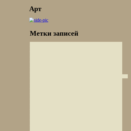
Арт
Метки записей
Качи
Умм-Кайс
Кальон
Осирион
Арагац
Тривандрум
Тува
Ехегисский
Долина
заповедник
Шиомгвиме
храм Калабша
Ко Пхукет
Суру
Чутес-де-ла-Карера
Хатта
Дэвапраяг
Мисфат Аль-
Абу-Даби
Ламаюру гомпа
Абриин
Кориканча
Иссык-
Озеро Пангонг
Куль
Озеро
Перу
Шринагар
Австрия
Беле
Шинако
Аллахабад
Монастырь
Троодитисса
Матхо гомпа
озеро
Каир
Тикси
Киву
Касабланка
Урубамба
Дашал
Кызыл
гомпа
Ванг Вьенг
Калькутта
Тушети
Гелатский
монастырь
Крепость Бахла
Цитадель
Бадами
Сарнатх
Арк
Маскат
Мерзуга
Ванла гомпа
Горы
Дворц Шей
Троодос
Карша гомпа
Амма
горы
Такток гомпа
Атлас
Покхара
Ади
Бадри
Гарни
Ханой
Бодх-
Гая
Калуга
Тамбомачай
Самсталинг гомпа
Ко
Карнатака
Панган
Ранчо