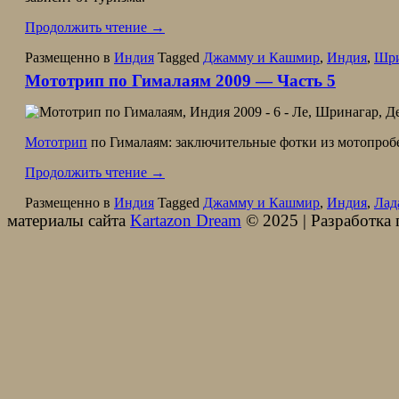
Продолжить чтение
→
Размещенно в
Индия
Tagged
Джамму и Кашмир
,
Индия
,
Шри
Мототрип по Гималаям 2009 — Часть 5
Мототрип
по Гималаям: заключительные фотки из мотопро
Продолжить чтение
→
Размещенно в
Индия
Tagged
Джамму и Кашмир
,
Индия
,
Лад
материалы сайта
Kartazon Dream
© 2025 | Разработка