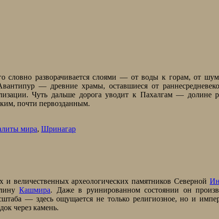
его словно разворачивается слоями — от воды к горам, от шу
вантипур — древние храмы, оставшиеся от раннесредневеко
лизации. Чуть дальше дорога уводит к Пахалгам — долине р
иким, почти первозданным.
алиты мира
,
Шринагар
х и величественных археологических памятников Северной
Ин
олину
Кашмира
. Даже в руинированном состоянии он произв
сштаба — здесь ощущается не только религиозное, но и импе
ок через камень.