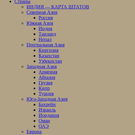
Страны
ИНДИЯ — КАРТА ШТАТОВ
Северная Азия
Россия
Южная Азия
Индия
Таиланд
Непал
Центральная Азия
Киргизия
Казахстан
Узбекистан
Западная Азия
Армения
Абхазия
Грузия
Кипр
Турция
Юго-Западная Азия
Бахрейн
Израиль
Иордания
Оман
ОАЭ
Европа