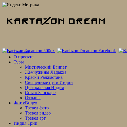
Skip
Главная
to
О проекте
content
Туры
Мистический Египет
Жемчужины Ладакха
Краски Раджастана
Священные пути Индии
Центральная Индия
Сны о Занскаре
Отзывы
Фото/Видео
Тревел фото
Тревел видео
Тревел арт
Индия Трип