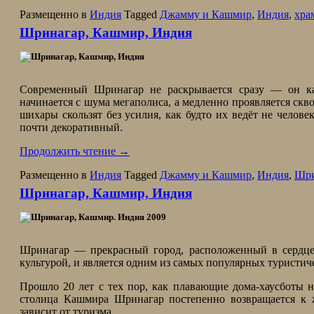
Размещенно в
Индия
Tagged
Джамму и Кашмир
,
Индия
,
хра
Шринагар, Кашмир, Индия
Современный Шринагар не раскрывается сразу — он как
начинается с шума мегаполиса, а медленно проявляется скв
шихары скользят без усилия, как будто их ведёт не челов
почти декоративный.
Продолжить чтение
→
Размещенно в
Индия
Tagged
Джамму и Кашмир
,
Индия
,
Шри
Шринагар, Кашмир, Индия
Шринагар — прекрасный город, расположенный в сердц
культурой, и является одним из самых популярных туристиче
Прошло 20 лет с тех пор, как плавающие дома-хаусботы н
столица Кашмира Шринагар постепенно возвращается к 
зависит от туризма.