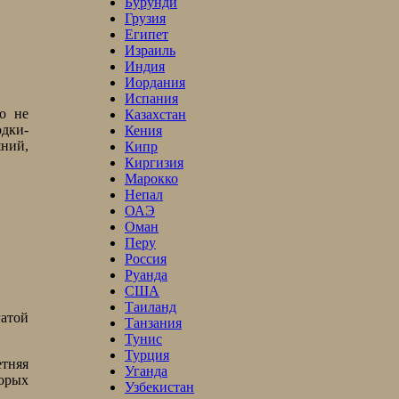
Бурунди
Грузия
Египет
Израиль
Индия
Иордания
Испания
о не
Казахстан
одки-
Кения
шний,
Кипр
Киргизия
Марокко
Непал
ОАЭ
Оман
Перу
Россия
Руанда
США
Таиланд
гатой
Танзания
Тунис
Турция
етняя
Уганда
орых
Узбекистан