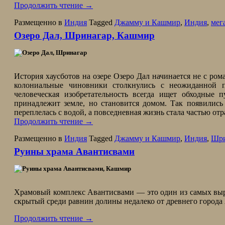
Продолжить чтение
→
Размещенно в
Индия
Tagged
Джамму и Кашмир
,
Индия
,
мег
Озеро Дал, Шринагар, Кашмир
История хаусботов на озере Озеро Дал начинается не с ром
колониальные чиновники столкнулись с неожиданной п
человеческая изобретательность всегда ищет обходные 
принадлежит земле, но становится домом. Так появились
переплелась с водой, а повседневная жизнь стала частью от
Продолжить чтение
→
Размещенно в
Индия
Tagged
Джамму и Кашмир
,
Индия
,
Шри
Руины храма Авантисвами
Храмовый комплекс Авантисвами — это один из самых выр
скрытый среди равнин долины недалеко от древнего города
Продолжить чтение
→