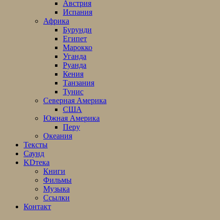
Австрия
Испания
Африка
Бурунди
Египет
Марокко
Уганда
Руанда
Кения
Танзания
Тунис
Северная Америка
США
Южная Америка
Перу
Океания
Тексты
Саунд
KDтека
Книги
Фильмы
Музыка
Ссылки
Контакт