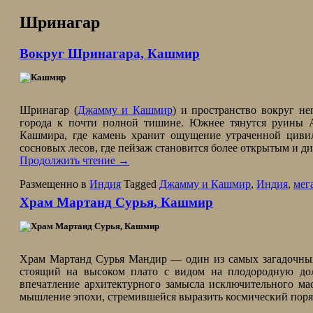
Шринагар
Вокруг Шринагара, Кашмир
Шринагар (
Джамму и Кашмир
) и пространство вокруг н
города к почти полной тишине. Южнее тянутся руины А
Кашмира, где камень хранит ощущение утраченной циви
сосновых лесов, где пейзаж становится более открытым и д
Продолжить чтение
→
Размещенно в
Индия
Tagged
Джамму и Кашмир
,
Индия
,
мег
Храм Мартанд Сурья, Кашмир
Храм Мартанд Сурья Мандир — один из самых загадочны
стоящий на высоком плато с видом на плодородную д
впечатление архитектурного замысла исключительного ма
мышление эпохи, стремившейся выразить космический поряд