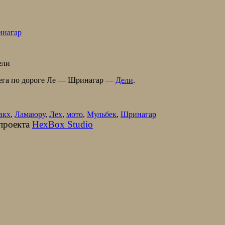
нагар
бега по дороге Ле — Шринагар —
Дели
.
акх
,
Ламаюру
,
Лех
,
мото
,
Мульбек
,
Шринагар
 проекта
HexBox Studio