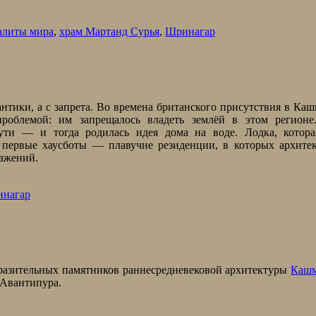
алиты мира
,
храм Мартанд Сурья
,
Шринагар
антики, а с запрета. Во времена британского присутствия в Ка
роблемой: им запрещалось владеть землёй в этом регионе
пути — и тогда родилась идея дома на воде. Лодка, котора
 первые хаусботы — плавучие резиденции, в которых архите
ражений.
нагар
азительных памятников раннесредневековой архитектуры
Каш
 Авантипура.