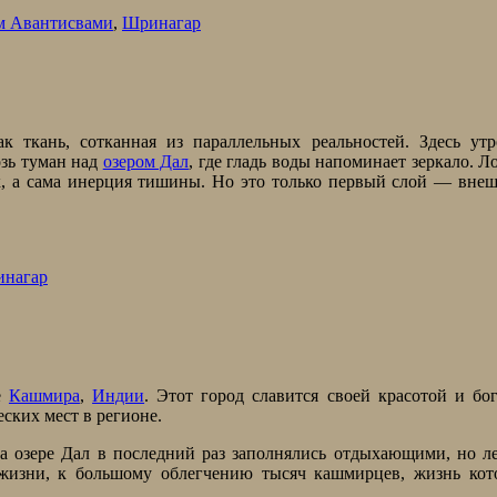
м Авантисвами
,
Шринагар
 ткань, сотканная из параллельных реальностей. Здесь утр
озь туман над
озером Дал
, где гладь воды напоминает зеркало. Л
ек, а сама инерция тишины. Но это только первый слой — вне
нагар
е
Кашмира
,
Индии
. Этот город славится своей красотой и бо
ских мест в регионе.
а озере Дал в последний раз заполнялись отдыхающими, но л
жизни, к большому облегчению тысяч кашмирцев, жизнь кот