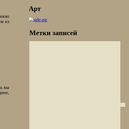
Арт
аннюю
им из
Метки записей
Мечеть Биби-
Ханым
Шираз
Тируванантапурам
каменные
Дискит гомпа
лабиринты
Петра
Саяно-Шушенская
ГЭС
эротические храмы
Катманду
Гора
Шаста
инки
Даман и Диу
Токтогул
Озеро
Ламаюру гомпа
Тенслип
Ум эр
Вьетнам
Качи Кальон
Остров
Расас
Элефанта
Монастир
Сус
Озеро
сь вы
Занскар
дине,
Рица
Багешвар
Рабат
Парк
Гуэля
Озеро Севан
Дон
Бурунди
Дет
Бангалор
Диу
Пномпень
Зангла
Хванчкара
Тсо
Кьягар
Казановка
Карша гомпа
Пещеры Паку
Ляби-
Рангдум
Озеро
Хауз
Самарканд
Египетский музей
Шира
Калифорния
пирамида
Тсемо гомпа
Джосера
Титикака
Арени
Гисума
Джехангир