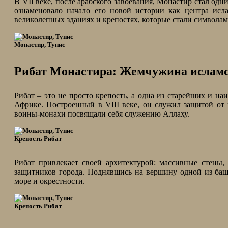
В VII веке, после арабского завоевания, Монастир стал од
ознаменовало начало его новой истории как центра исла
великолепных зданиях и крепостях, которые стали символам
Монастир, Тунис
Рибат Монастира: Жемчужина ислам
Рибат – это не просто крепость, а одна из старейших и н
Африке. Построенный в VIII веке, он служил защитой от
воины-монахи посвящали себя служению Аллаху.
Крепость Рибат
Рибат привлекает своей архитектурой: массивные стены
защитников города. Поднявшись на вершину одной из баш
море и окрестности.
Крепость Рибат