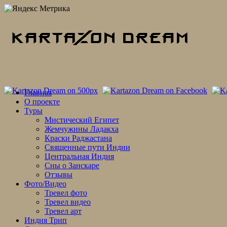
Skip
Главная
to
О проекте
content
Туры
Мистический Египет
Жемчужины Ладакха
Краски Раджастана
Священные пути Индии
Центральная Индия
Сны о Занскаре
Отзывы
Фото/Видео
Тревел фото
Тревел видео
Тревел арт
Индия Трип