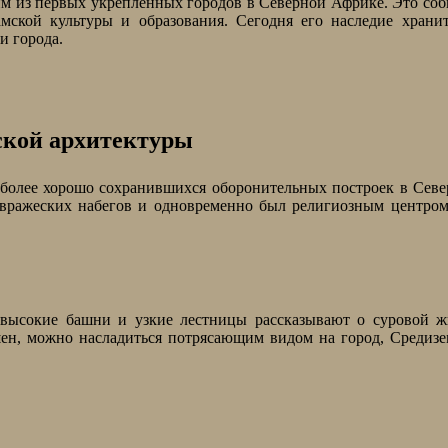
ним из первых укрепленных городов в Северной Африке. Это со
мской культуры и образования. Сегодня его наследие храни
и города.
ской архитектуры
аиболее хорошо сохранившихся оборонительных построек в Сев
 вражеских набегов и одновременно был религиозным центром
, высокие башни и узкие лестницы рассказывают о суровой 
ен, можно насладиться потрясающим видом на город, Средиз