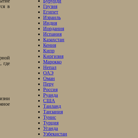
Бурунди
бытие
Грузия
тся в
Египет
Израиль
Индия
Иордания
Испания
Казахстан
Кения
Кипр
Киргизия
ерной
Марокко
, где
Непал
ОАЭ
Оман
Перу
Россия
Руанда
жизни
США
емное
Таиланд
Танзания
Тунис
Турция
Уганда
Узбекистан