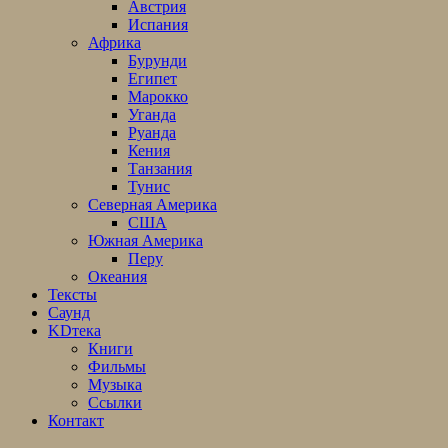
Австрия
Испания
Африка
Бурунди
Египет
Марокко
Уганда
Руанда
Кения
Танзания
Тунис
Северная Америка
США
Южная Америка
Перу
Океания
Тексты
Саунд
KDтека
Книги
Фильмы
Музыка
Ссылки
Контакт