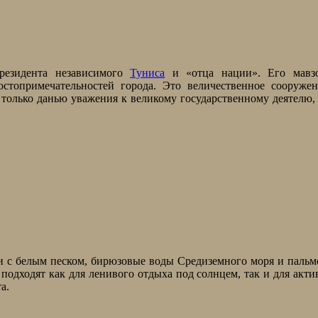
резидента независимого
Туниса
и «отца нации». Его мавзо
остопримечательностей города. Это величественное сооруже
только данью уважения к великому государственному деятелю,
и с белым песком, бирюзовые воды Средиземного моря и паль
подходят как для ленивого отдыха под солнцем, так и для акт
а.