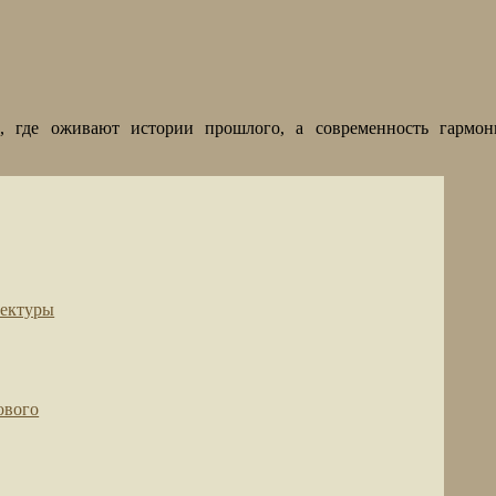
, где оживают истории прошлого, а современность гармон
тектуры
ового