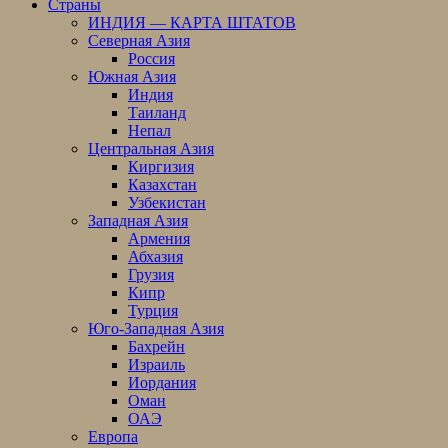
Страны
ИНДИЯ — КАРТА ШТАТОВ
Северная Азия
Россия
Южная Азия
Индия
Таиланд
Непал
Центральная Азия
Киргизия
Казахстан
Узбекистан
Западная Азия
Армения
Абхазия
Грузия
Кипр
Турция
Юго-Западная Азия
Бахрейн
Израиль
Иордания
Оман
ОАЭ
Европа