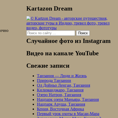
Kartazon Dream
ично
Search
for:
Случайное фото из Instagram
Видео на канале YouTube
Свежие записи
Танзания — Люди и Жизнь
Природа Танзании
Ол Дойньо Ленгаи, Танзания
Килиманджаро, Танзания
Озеро Натрон, Танзания
Нацпарк озера Маньяра, Танзания
Нацпарк Аруша, Танзания
Кения, Восточная Африка
Первый урок охоты в Масаи-Мара