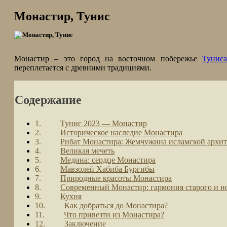
Монастир, Тунис
Монастир – это город на восточном побережье
Туниса
переплетается с древними традициями.
Содержание
Тунис 2023 — Монастир
Историческое наследие Монастира
Рибат Монастира: Жемчужина исламской архи
Великая мечеть
Медина: сердце Монастира
Мавзолей Хабиба Бургибы
Природные красоты Монастира
Современный Монастир: гармония старого и н
Кухня
Как добраться до Монастира?
Что привезти из Монастира?
Заключение