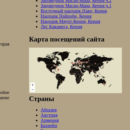
Заповедник Масаи-Мара, Кения ч.2
Заповедник Масаи-Мара, Кения ч.1
Восточный нацпарк Цаво, Кения
Нацпарк Найроби, Кения
Нацпарк Маунт-Кения, Кения
Лес Какамега, Кения
Карта посещений сайта
торая
собое
Страны
ание
Абхазия
Австрия
Армения
Бахрейн