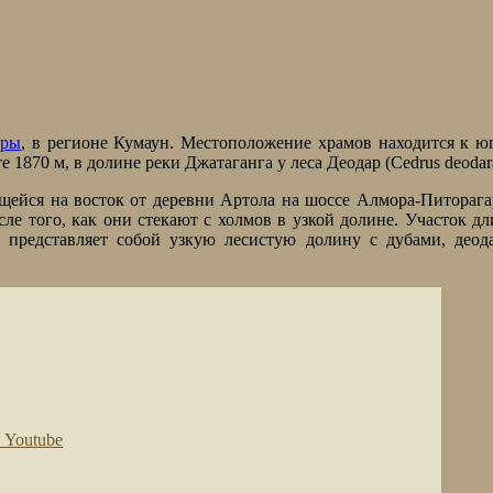
оры
, в регионе Кумаун. Местоположение храмов находится к ю
 1870 м, в долине реки Джатаганга у леса Деодар (Cedrus deodar
щейся на восток от деревни Артола на шоссе Алмора-Питорага
ле того, как они стекают с холмов в узкой долине. Участок д
а представляет собой узкую лесистую долину с дубами, деод
 Youtube