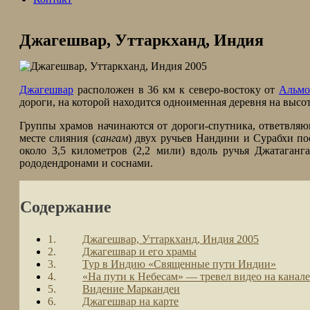
Джагешвар, Уттаркханд, Индия
Джагешвар
расположен в 36 км к северо-востоку от
Альм
дороги, на которой находится одноименная деревня на высоте
Группы храмов начинаются от дороги-спутника, ответвляю
месте слияния (
сангам
) двух ручьев Нандини и Сурабхи пос
около 3,5 километров (2,2 мили) вдоль ручья Джатаганг
рододендронами и соснами.
Содержание
Джагешвар, Уттаркханд, Индия 2005
Джагешвар и его храмы
Тур в Индию «Священные пути Индии»
«На пути к Небесам» — тревел видео на канале
Видение Маркандеи
Джагешвар на карте