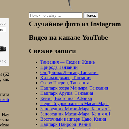
Search
for:
Случайное фото из Instagram
Видео на канале YouTube
Свежие записи
Танзания — Люди и Жизнь
Природа Танзании
Ол Дойньо Ленгаи, Танзания
м (62
Килиманджаро, Танзания
, как
Озеро Натрон, Танзания
Нацпарк озера Маньяра, Танзания
Нацпарк Аруша, Танзания
тата
Кения, Восточная Африка
ской
Первый урок охоты в Масаи-Мара
Заповедник Масаи-Мара, Кения ч.2
Заповедник Масаи-Мара, Кения ч.1
и Нау
Восточный нацпарк Цаво, Кения
есяца
Нацпарк Найроби, Кения
Мела