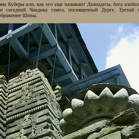
ма Куберы или, как его еще называют Дханадесы, бога изоби
оен соседний Чандика тэмпл, посвященный Дурге. Третий х
зображение Шивы.