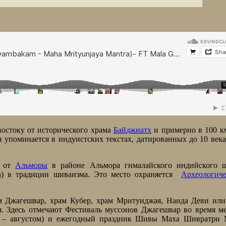
востоку от исторического храма
Байджнатх
и примерно в 100 к
н упоминается в индуистских текстах, датированных до 10 века
о от
Альморы
в районе Альмора гималайского индийского ш
ва) в традиции шиваизма. Это место охраняется
Археологиче
ам Джагешвар, храм Кубер, храм Мритунджая, Нанда Деви ил
я. Здесь отмечают Фестиваль муссонов Джагешвар во время м
м – августом) и ежегодный праздник Шивы Маха Шивратри 