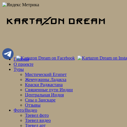
Skip
Главная
to
О проекте
content
Туры
Мистический Египет
Жемчужины Ладакха
Краски Раджастана
Священные пути Индии
Центральная Индия
Сны о Занскаре
Отзывы
Фото/Видео
Тревел фото
Тревел видео
Тревел арт