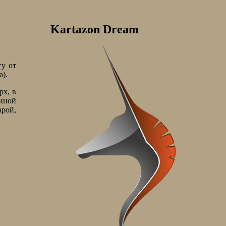
Kartazon Dream
гу от
a).
рх, в
линой
арой,