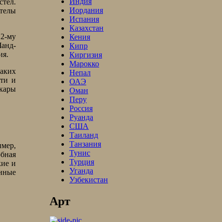
Индия
стел.
Иордания
стелы
Испания
Казахстан
 2-му
Кения
анд-
Кипр
ия.
Киргизия
Марокко
каких
Непал
сти и
ОАЭ
нкары
Оман
Перу
Россия
Руанда
США
Таиланд
Танзания
имер,
Тунис
обная
Турция
кие и
Уганда
нные
Узбекистан
Арт