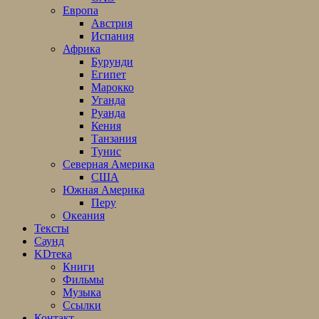
Европа
Австрия
Испания
Африка
Бурунди
Египет
Марокко
Уганда
Руанда
Кения
Танзания
Тунис
Северная Америка
США
Южная Америка
Перу
Океания
Тексты
Саунд
KDтека
Книги
Фильмы
Музыка
Ссылки
Контакт