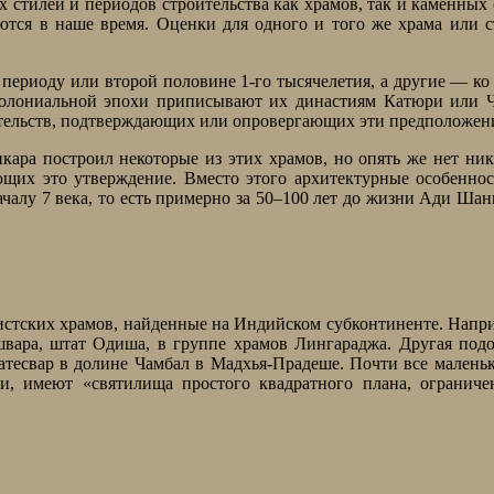
 стилей и периодов строительства как храмов, так и каменных 
яются в наше время. Оценки для одного и того же храма или 
 периоду или второй половине 1-го тысячелетия, а другие — ко
колониальной эпохи приписывают их династиям Катюри или Ч
етельств, подтверждающих или опровергающих эти предположен
кара построил некоторые из этих храмов, но опять же нет ни
ющих это утверждение. Вместо этого архитектурные особенно
ачалу 7 века, то есть примерно за 50–100 лет до жизни Ади Ша
стских храмов, найденные на Индийском субконтиненте. Напр
швара, штат Одиша, в группе храмов Лингараджа. Другая под
атесвар в долине Чамбал в Мадхья-Прадеше. Почти все малень
и, имеют «святилища простого квадратного плана, ограниче