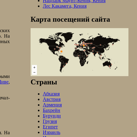
Нацпарк Маунт-Кения, Кения
Лес Какамега, Кения
Карта посещений сайта
тских
р. На
урных
рыми
Страны
иве
,
Абхазия
ачал-
Австрия
Армения
Бахрейн
Бурунди
Грузия
Египет
Израиль
я. На