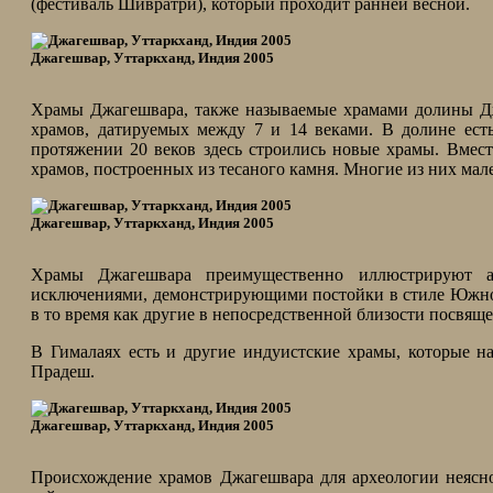
(фестиваль Шивратри), который проходит ранней весной.
Джагешвар, Уттаркханд, Индия 2005
Храмы Джагешвара, также называемые храмами долины Дж
храмов, датируемых между 7 и 14 веками. В долине ест
протяжении 20 веков здесь строились новые храмы. Вмест
храмов, построенных из тесаного камня. Многие из них мал
Джагешвар, Уттаркханд, Индия 2005
Храмы Джагешвара преимущественно иллюстрируют 
исключениями, демонстрирующими постойки в стиле Южн
в то время как другие в непосредственной близости посвящ
В Гималаях есть и другие индуистские храмы, которые н
Прадеш.
Джагешвар, Уттаркханд, Индия 2005
Происхождение храмов Джагешвара для археологии неясно