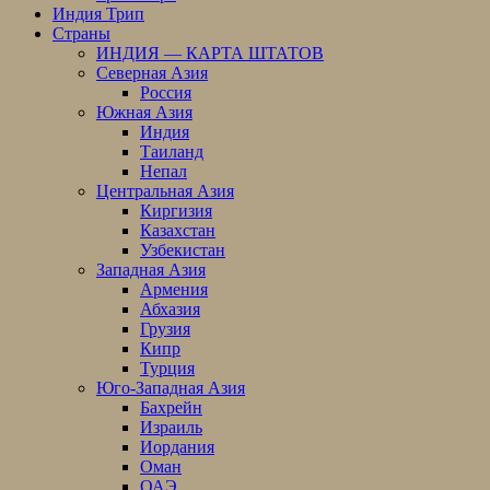
Индия Трип
Страны
ИНДИЯ — КАРТА ШТАТОВ
Северная Азия
Россия
Южная Азия
Индия
Таиланд
Непал
Центральная Азия
Киргизия
Казахстан
Узбекистан
Западная Азия
Армения
Абхазия
Грузия
Кипр
Турция
Юго-Западная Азия
Бахрейн
Израиль
Иордания
Оман
ОАЭ