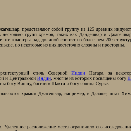
агешвар, представляют собой группу из 125 древних индуис
ь несколько групп храмов, таких как Дандешвар и Джагешва
е эти кластеры над долиной состоят из более чем 200 структ
енькие, но некоторые из них достаточно сложны и просторны.
архитектурный стиль Северной
Индии
Нагара, за некото
ой и Центральной
Индии
, многие из которых посвящены богу
Ш
ены богу Вишну, богиням Шакти и богу солнца Сурье.
азываются храмом Джагешвар, например, в Далаше, штат Хим
. Удаленное расположение места ограничило его исследовани