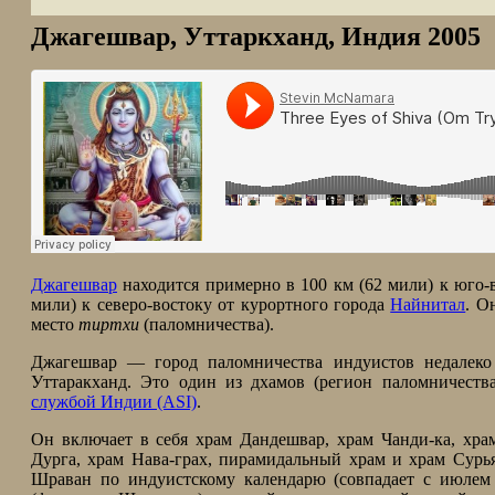
Джагешвар, Уттаркханд, Индия 2005
Джагешвар
находится примерно в 100 км (62 мили) к юго-
мили) к северо-востоку от курортного города
Найнитал
. О
место
тиртхи
(паломничества).
Джагешвар — город паломничества индуистов недалек
Уттаракханд. Это один из дхамов (регион паломничест
службой Индии (ASI)
.
Он включает в себя храм Дандешвар, храм Чанди-ка, хр
Дурга, храм Нава-грах, пирамидальный храм и храм Сурь
Шраван по индуистскому календарю (совпадает с июле