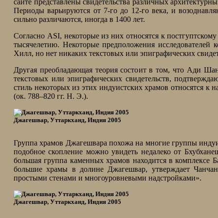
сайте представлены свидетельства различных архитектурных
Периоды варьируются от 7-го до 12-го века, и возоднавл
сильно различаются, иногда в 1400 лет.
Согласно ASI, некоторые из них относятся к постгуптскому
тысячелетию. Некоторые предположения исследователей 
Хилл, но нет никаких текстовых или эпиграфических свид
Другая преобладающая теория состоит в том, что Ади Шан
текстовых или эпиграфических свидетельств, подтвержда
стиль некоторых из этих индуистских храмов относятся к н
(ок. 788–820 гг. Н. Э.).
Джагешвар, Уттаркханд, Индия 2005
Группа храмов Джагешвара похожа на многие группы индуи
подобное скопление можно увидеть недалеко от Бхубхане
большая группа каменных храмов находится в комплексе Б
большие храмы в долине Джагешвар, утверждает Чанчан
простыми стенами и многоуровневыми надстройками».
Джагешвар, Уттаркханд, Индия 2005