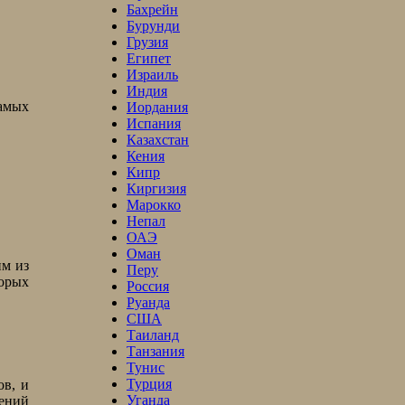
Бахрейн
Бурунди
Грузия
Египет
Израиль
Индия
самых
Иордания
Испания
Казахстан
Кения
Кипр
Киргизия
Марокко
Непал
ОАЭ
Оман
им из
Перу
торых
Россия
Руанда
США
Таиланд
Танзания
Тунис
Турция
ов, и
Уганда
лений