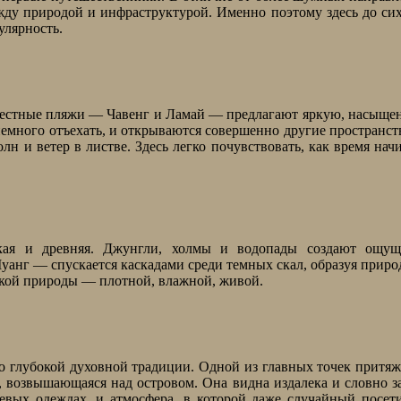
ежду природой и инфраструктурой. Именно поэтому здесь до си
лярность.
звестные пляжи — Чавенг и Ламай — предлагают яркую, насыщ
 немного отъехать, и открываются совершенно другие пространс
лн и ветер в листве. Здесь легко почувствовать, как время нач
кая и древняя. Джунгли, холмы и водопады создают ощущ
анг — спускается каскадами среди темных скал, образуя прир
ской природы — плотной, влажной, живой.
о глубокой духовной традиции. Одной из главных точек притя
 возвышающаяся над островом. Она видна издалека и словно з
евых одеждах, и атмосфера, в которой даже случайный посет