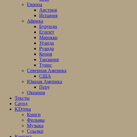
Европа
Австрия
Испания
Африка
Бурунди
Египет
Марокко
Уганда
Руанда
Кения
Танзания
Тунис
Северная Америка
США
Южная Америка
Перу
Океания
Тексты
Саунд
KDтека
Книги
Фильмы
Музыка
Ссылки
Контакт