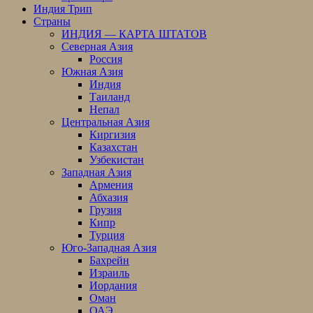
Индия Трип
Страны
ИНДИЯ — КАРТА ШТАТОВ
Северная Азия
Россия
Южная Азия
Индия
Таиланд
Непал
Центральная Азия
Киргизия
Казахстан
Узбекистан
Западная Азия
Армения
Абхазия
Грузия
Кипр
Турция
Юго-Западная Азия
Бахрейн
Израиль
Иордания
Оман
ОАЭ