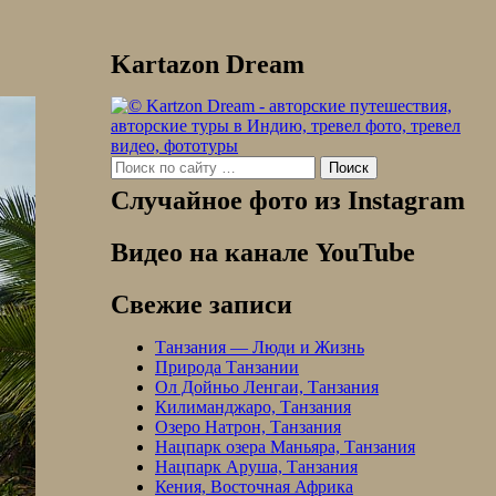
Kartazon Dream
Search
for:
Случайное фото из Instagram
Видео на канале YouTube
Свежие записи
Танзания — Люди и Жизнь
Природа Танзании
Ол Дойньо Ленгаи, Танзания
Килиманджаро, Танзания
Озеро Натрон, Танзания
Нацпарк озера Маньяра, Танзания
Нацпарк Аруша, Танзания
Кения, Восточная Африка