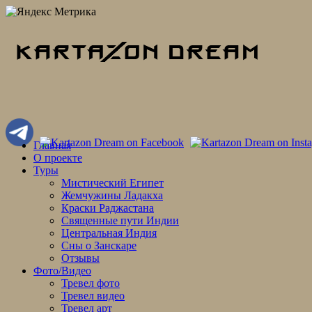
Skip
Главная
to
О проекте
content
Туры
Мистический Египет
Жемчужины Ладакха
Краски Раджастана
Священные пути Индии
Центральная Индия
Сны о Занскаре
Отзывы
Фото/Видео
Тревел фото
Тревел видео
Тревел арт