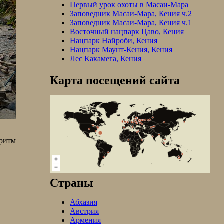
Первый урок охоты в Масаи-Мара
Заповедник Масаи-Мара, Кения ч.2
Заповедник Масаи-Мара, Кения ч.1
Восточный нацпарк Цаво, Кения
Нацпарк Найроби, Кения
Нацпарк Маунт-Кения, Кения
Лес Какамега, Кения
Карта посещений сайта
ритм
Страны
Абхазия
Австрия
Армения