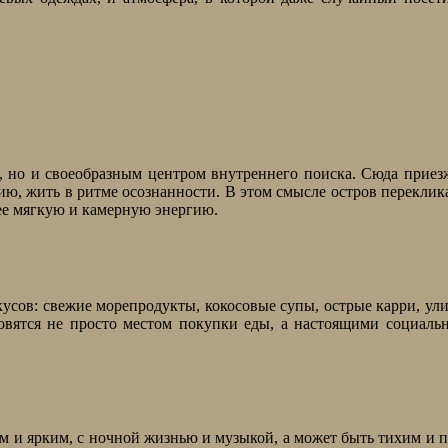
м, но и своеобразным центром внутреннего поиска. Сюда прие
ю, жить в ритме осознанности. В этом смысле остров переклик
лее мягкую и камерную энергию.
усов: свежие морепродукты, кокосовые супы, острые карри, ул
новятся не просто местом покупки еды, а настоящими социал
 и ярким, с ночной жизнью и музыкой, а может быть тихим и 