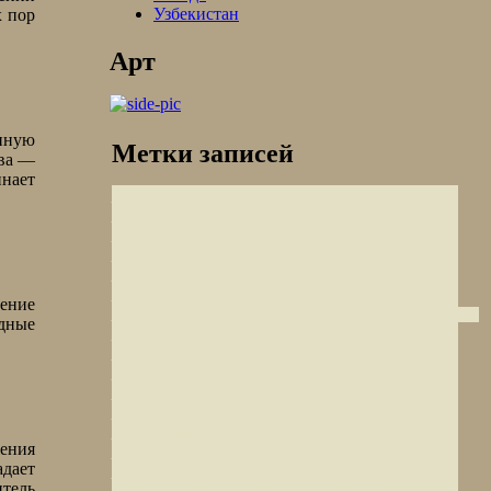
Узбекистан
х пор
Арт
енную
Метки записей
тва —
инает
Качи
Умм-Кайс
Кальон
Осирион
Арагац
Тривандрум
Тува
Ехегисский
Долина
заповедник
Шиомгвиме
храм Калабша
Ко Пхукет
Суру
Чутес-де-ла-Карера
Хатта
Дэвапраяг
Мисфат Аль-
Абу-Даби
Ламаюру гомпа
Абриин
Кориканча
Иссык-
Озеро Пангонг
Куль
Озеро
ение
Перу
Шринагар
Австрия
Беле
Шинако
Аллахабад
Монастырь
одные
Троодитисса
Матхо гомпа
озеро
Каир
Тикси
Киву
Касабланка
Урубамба
Дашал
Кызыл
гомпа
Ванг Вьенг
Калькутта
Тушети
Гелатский
монастырь
Крепость Бахла
Цитадель
Бадами
Сарнатх
Арк
Маскат
Мерзуга
Ванла гомпа
Горы
Дворц Шей
Троодос
Карша гомпа
Амма
горы
жения
Такток гомпа
Атлас
Покхара
Ади
адает
Бадри
Гарни
Ханой
Бодх-
итель