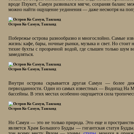
вроде Пхукет, Самуи развивался мягче, сохраняя баланс м
можно найти ощущение уединения — даже несмотря на попу
Остров Ко Самуи, Таиланд
Побережье острова разнообразно и многослойно. Самые и
жизнь: кафе, бары, ночные рынки, музыка и свет. Но стоит
тихие бухты с прозрачной водой, где слышен только шум во
замедляться.
Остров Ко Самуи, Таиланд
Внутри острова скрывается другая Самуи — более ди
первозданности. Один из самых известных — Водопад На Му
бассейны. В этих местах особенно ощущается сила тропиче
Остров Ко Самуи, Таиланд
Но Самуи — это не только природа. Это еще и пространств
является Храм Большого Будды — гигантская статуя Будды,
тон всему месту. Рядом — храмы,
ступы
, монахи в оранж