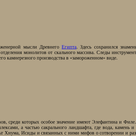
инженерной мысли Древнего
Египта
. Здесь сохранился знаме
отделения монолитов от скального массива. Следы инструмен
го камнерезного производства в «замороженном» виде.
ов, среди которых особое значение имеют Элефантина и Филе
ексами, а частью сакрального ландшафта, где вода, камень и
ьт Хнума, Исиды и связанных с ними мифов о сотворении и ра