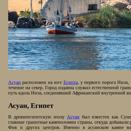
Асуан
расположен на юге
Египта
, у первого порога Нила,
течение на север. Город издавна служил естественной гра
путь вдоль Нила, соединявший Африканский внутренний ко
Асуан, Египет
В древнеегипетскую эпоху
Асуан
был известен как Сунет
главные гранитные каменоломни страны, откуда добывали р
Фив и других центров. Именно в асуанском камне воп