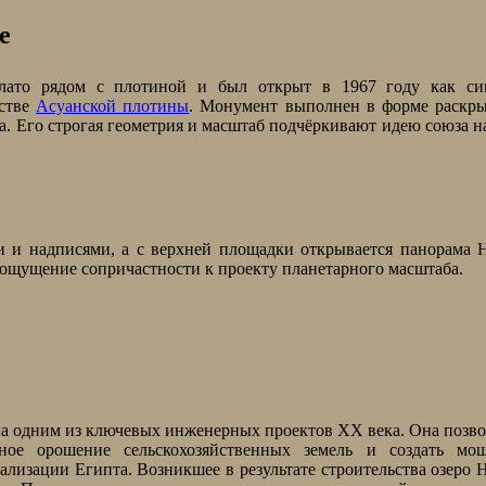
е
лато рядом с плотиной и был открыт в 1967 году как си
ьстве
Асуанской плотины
. Монумент выполнен в форме раскры
а. Его строгая геометрия и масштаб подчёркивают идею союза н
и и надписями, а с верхней площадки открывается панорама 
ощущение сопричастности к проекту планетарного масштаба.
ала одним из ключевых инженерных проектов XX века. Она позв
чное орошение сельскохозяйственных земель и создать мо
изации Египта. Возникшее в результате строительства озеро 