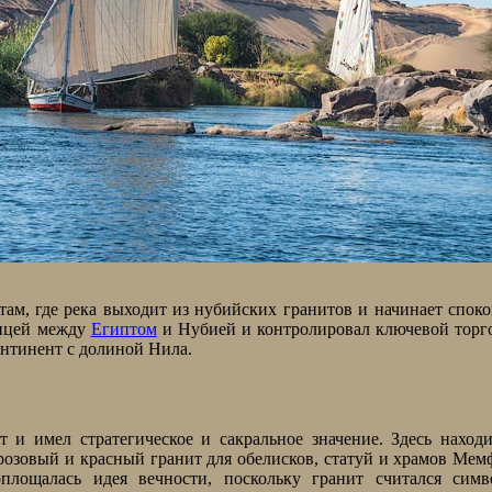
 там, где река выходит из нубийских гранитов и начинает спок
ницей между
Египтом
и Нубией и контролировал ключевой торг
нтинент с долиной Нила.
 и имел стратегическое и сакральное значение. Здесь наход
озовый и красный гранит для обелисков, статуй и храмов Мем
лощалась идея вечности, поскольку гранит считался симв