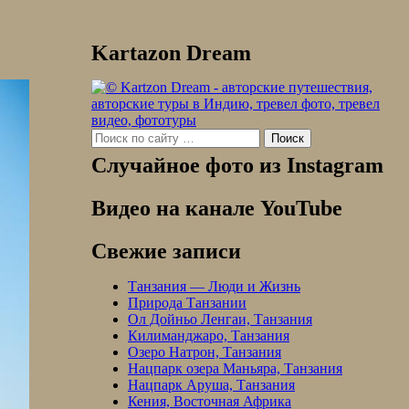
Kartazon Dream
Search
for:
Случайное фото из Instagram
Видео на канале YouTube
Свежие записи
Танзания — Люди и Жизнь
Природа Танзании
Ол Дойньо Ленгаи, Танзания
Килиманджаро, Танзания
Озеро Натрон, Танзания
Нацпарк озера Маньяра, Танзания
Нацпарк Аруша, Танзания
Кения, Восточная Африка