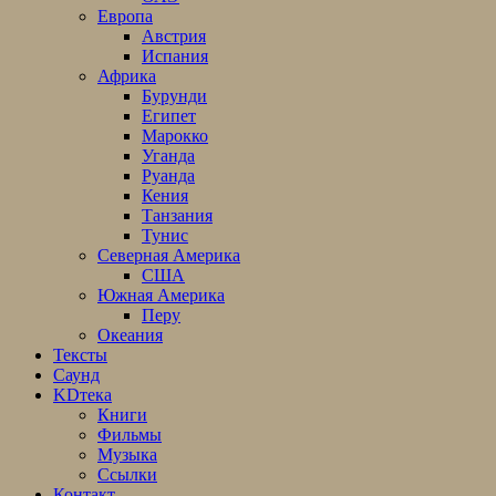
Европа
Австрия
Испания
Африка
Бурунди
Египет
Марокко
Уганда
Руанда
Кения
Танзания
Тунис
Северная Америка
США
Южная Америка
Перу
Океания
Тексты
Саунд
KDтека
Книги
Фильмы
Музыка
Ссылки
Контакт