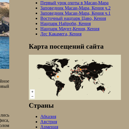
Первый урок охоты в Масаи-Мара
Заповедник Масаи-Мара, Кения ч.2
Заповедник Масаи-Мара, Кения ч.1
Восточный нацпарк Цаво, Кения
Нацпарк Найроби, Кения
Нацпарк Маунт-Кения, Кения
Лес Какамега, Кения
Карта посещений сайта
ойное
овый
Страны
ились
Абхазия
фиса,
Австрия
олом
Армения