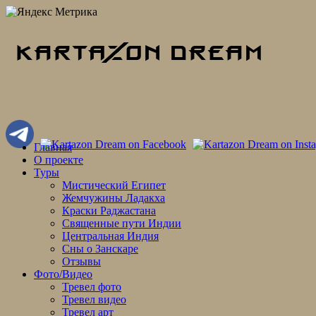
Skip
Главная
to
О проекте
content
Туры
Мистический Египет
Жемчужины Ладакха
Краски Раджастана
Священные пути Индии
Центральная Индия
Сны о Занскаре
Отзывы
Фото/Видео
Тревел фото
Тревел видео
Тревел арт