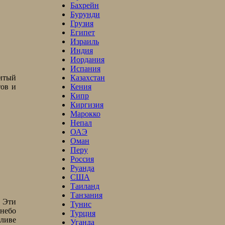
Бахрейн
Бурунди
Грузия
Египет
Израиль
Индия
Иордания
Испания
Казахстан
нитый
Кения
тов и
Кипр
Киргизия
Марокко
Непал
ОАЭ
Оман
Перу
Россия
Руанда
США
Таиланд
Танзания
. Эти
Тунис
 небо
Турция
зливе
Уганда