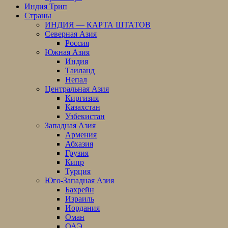
Индия Трип
Страны
ИНДИЯ — КАРТА ШТАТОВ
Северная Азия
Россия
Южная Азия
Индия
Таиланд
Непал
Центральная Азия
Киргизия
Казахстан
Узбекистан
Западная Азия
Армения
Абхазия
Грузия
Кипр
Турция
Юго-Западная Азия
Бахрейн
Израиль
Иордания
Оман
ОАЭ