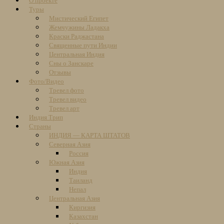
О проекте
content
Туры
Мистический Египет
Жемчужины Ладакха
Краски Раджастана
Священные пути Индии
Центральная Индия
Сны о Занскаре
Отзывы
Фото/Видео
Тревел фото
Тревел видео
Тревел арт
Индия Трип
Страны
ИНДИЯ — КАРТА ШТАТОВ
Северная Азия
Россия
Южная Азия
Индия
Таиланд
Непал
Центральная Азия
Киргизия
Казахстан