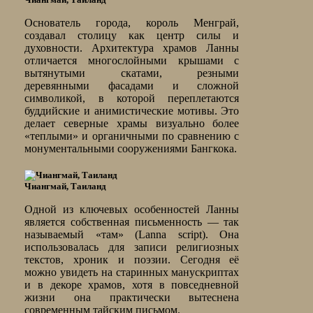
Основатель города, король Менграй,
создавал столицу как центр силы и
духовности. Архитектура храмов Ланны
отличается многослойными крышами с
вытянутыми скатами, резными
деревянными фасадами и сложной
символикой, в которой переплетаются
буддийские и анимистические мотивы. Это
делает северные храмы визуально более
«теплыми» и органичными по сравнению с
монументальными сооружениями Бангкока.
Чиангмай, Таиланд
Одной из ключевых особенностей Ланны
является собственная письменность — так
называемый «там» (Lanna script). Она
использовалась для записи религиозных
текстов, хроник и поэзии. Сегодня её
можно увидеть на старинных манускриптах
и в декоре храмов, хотя в повседневной
жизни она практически вытеснена
современным тайским письмом.