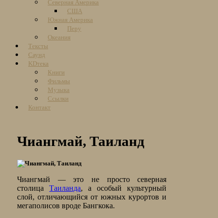
Северная Америка
США
Южная Америка
Перу
Океания
Тексты
Саунд
KDтека
Книги
Фильмы
Музыка
Ссылки
Контакт
Чиангмай, Таиланд
Чиангмай — это не просто северная
столица
Таиланда
, а особый культурный
слой, отличающийся от южных курортов и
мегаполисов вроде Бангкока.