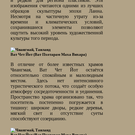
и редкой для региона пластикой. Эти
изображения считаются одними из лучших
образцов скульптуры эпохи Ланна.
Несмотря на частичную утрату из-за
времени и климатических условий,
сохранившиеся элементы позволяют
ощутить высокий уровень художественной
культуры того периода.
Ват Чет Йот (Ват Пхотарам Маха Вихара)
В отличие от более известных храмов
Чиангмая, Ват Чет Йот остаётся
относительно спокойным и малолюдным
местом. Здесь нет интенсивного
туристического потока, что создаёт особую
атмосферу сосредоточенности и уединения.
Пространство храма организовано так, что
посетитель постепенно погружается в
тишину: широкие дворы, редкие деревья,
мягкий свет и отсутствие суеты
способствуют созерцанию.
Ват Чет Йот (Ват Пхотарам Маха Вихара)