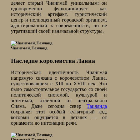
делает старый Чиангмай уникальным: он
одновременно функционирует как
исторический артефакт, туристический
центр и полноценный городской организм,
адаптированный к современности, но не
утративший своей изначальной структуры.
Чиангмай, Таиланд
Наследие королевства Ланна
Историческая идентичность Чиангмая
напрямую связана с королевством Ланна,
существовавшим с XIII по XVIII век. Это
было самостоятельное государство со своей
политической системой, культурой и
эстетикой, отличной от центрального
Сиама. Даже сегодня север
Таиланда
сохраняет этот особый культурный код,
который ощущается в деталях — от
орнамента до интонации речи.
Чиангмай, Таиланд