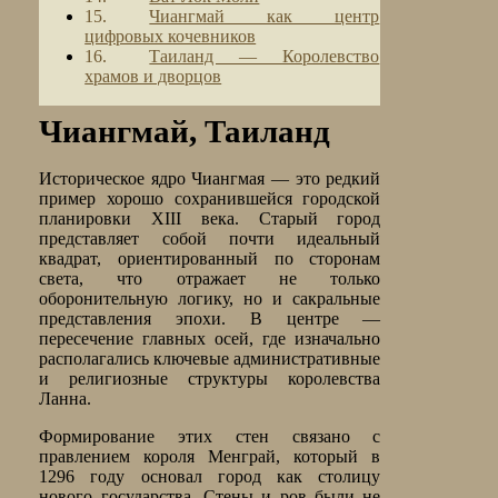
Чиангмай как центр
цифровых кочевников
Таиланд — Королевство
храмов и дворцов
Чиангмай, Таиланд
Историческое ядро Чиангмая — это редкий
пример хорошо сохранившейся городской
планировки XIII века. Старый город
представляет собой почти идеальный
квадрат, ориентированный по сторонам
света, что отражает не только
оборонительную логику, но и сакральные
представления эпохи. В центре —
пересечение главных осей, где изначально
располагались ключевые административные
и религиозные структуры королевства
Ланна.
Формирование этих стен связано с
правлением короля Менграй, который в
1296 году основал город как столицу
нового государства. Стены и ров были не