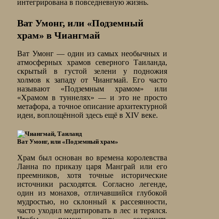
интегрирована в повседневную жизнь.
Ват Умонг, или «Подземный
храм» в Чиангмай
Ват Умонг — один из самых необычных и
атмосферных храмов северного Таиланда,
скрытый в густой зелени у подножия
холмов к западу от Чиангмай. Его часто
называют «Подземным храмом» или
«Храмом в туннелях» — и это не просто
метафора, а точное описание архитектурной
идеи, воплощённой здесь ещё в XIV веке.
Ват Умонг, или «Подземный храм»
Храм был основан во времена королевства
Ланна по приказу царя Манграй или его
преемников, хотя точные исторические
источники расходятся. Согласно легенде,
один из монахов, отличавшийся глубокой
мудростью, но склонный к рассеянности,
часто уходил медитировать в лес и терялся.