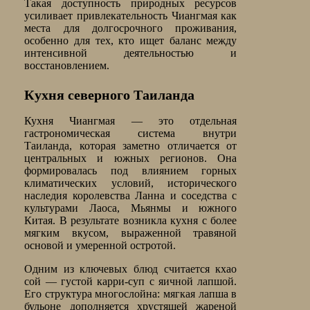
Такая доступность природных ресурсов
усиливает привлекательность Чиангмая как
места для долгосрочного проживания,
особенно для тех, кто ищет баланс между
интенсивной деятельностью и
восстановлением.
Кухня северного Таиланда
Кухня Чиангмая — это отдельная
гастрономическая система внутри
Таиланда, которая заметно отличается от
центральных и южных регионов. Она
формировалась под влиянием горных
климатических условий, исторического
наследия королевства Ланна и соседства с
культурами Лаоса, Мьянмы и южного
Китая. В результате возникла кухня с более
мягким вкусом, выраженной травяной
основой и умеренной остротой.
Одним из ключевых блюд считается кхао
сой — густой карри-суп с яичной лапшой.
Его структура многослойна: мягкая лапша в
бульоне дополняется хрустящей жареной