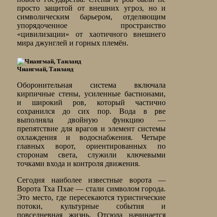
просто защитой от внешних угроз, но и
символическим барьером, отделяющим
упорядоченное пространство
«цивилизации» от хаотичного внешнего
мира джунглей и горных племён.
Чиангмай, Таиланд
Оборонительная система включала
кирпичные стены, усиленные бастионами,
и широкий ров, который частично
сохранился до сих пор. Вода в рве
выполняла двойную функцию —
препятствие для врагов и элемент системы
охлаждения и водоснабжения. Четыре
главных ворот, ориентированных по
сторонам света, служили ключевыми
точками входа и контроля движения.
Сегодня наиболее известные ворота —
Ворота Тха Пхае — стали символом города.
Это место, где пересекаются туристические
потоки, культурные события и
повседневная жизнь. Отсюда начинается