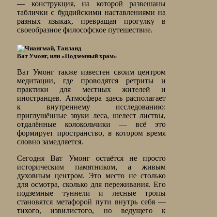
— конструкция, на которой развешаны
таблички с буддийскими наставлениями на
разных языках, превращая прогулку в
своеобразное философское путешествие.
Ват Умонг, или «Подземный храм»
Ват Умонг также известен своим центром
медитации, где проводятся ретриты и
практики для местных жителей и
иностранцев. Атмосфера здесь располагает
к внутреннему исследованию:
приглушённые звуки леса, шелест листвы,
отдалённые колокольчики — всё это
формирует пространство, в котором время
словно замедляется.
Сегодня Ват Умонг остаётся не просто
историческим памятником, а живым
духовным центром. Это место не столько
для осмотра, сколько для переживания. Его
подземные туннели и лесные тропы
становятся метафорой пути внутрь себя —
тихого, извилистого, но ведущего к