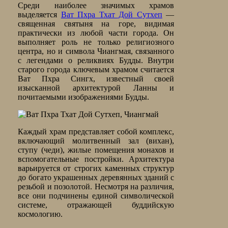
Среди наиболее значимых храмов
выделяется
Ват Пхра Тхат Дой Сутхеп
—
священная святыня на горе, видимая
практически из любой части города. Он
выполняет роль не только религиозного
центра, но и символа Чиангмая, связанного
с легендами о реликвиях Будды. Внутри
старого города ключевым храмом считается
Ват Пхра Сингх, известный своей
изысканной архитектурой Ланны и
почитаемыми изображениями Будды.
Каждый храм представляет собой комплекс,
включающий молитвенный зал (вихан),
ступу (чеди), жилые помещения монахов и
вспомогательные постройки. Архитектура
варьируется от строгих каменных структур
до богато украшенных деревянных зданий с
резьбой и позолотой. Несмотря на различия,
все они подчинены единой символической
системе, отражающей буддийскую
космологию.