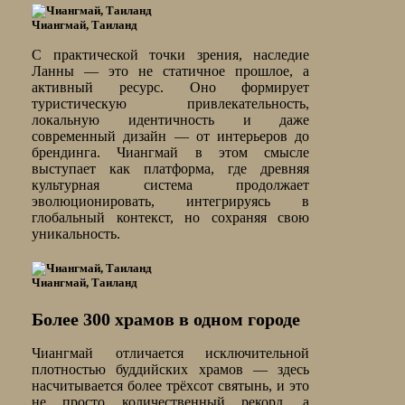
Чиангмай, Таиланд
С практической точки зрения, наследие
Ланны — это не статичное прошлое, а
активный ресурс. Оно формирует
туристическую привлекательность,
локальную идентичность и даже
современный дизайн — от интерьеров до
брендинга. Чиангмай в этом смысле
выступает как платформа, где древняя
культурная система продолжает
эволюционировать, интегрируясь в
глобальный контекст, но сохраняя свою
уникальность.
Чиангмай, Таиланд
Более 300 храмов в одном городе
Чиангмай отличается исключительной
плотностью буддийских храмов — здесь
насчитывается более трёхсот святынь, и это
не просто количественный рекорд, а