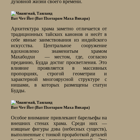
духовной жизни своего времени.
Ват Чет Йот (Ват Пхотарам Маха Вихара)
Архитектура храма заметно отличается от
традиционных тайских канонов и несёт в
себе явные заимствования из индийского
искусства. Центральное сооружение
вдохновлено знаменитым храмом
Махабодхи — местом, где, согласно
преданию, Будда достиг просветления. Это
влияние проявляется в массивных
пропорциях, строгой геометрии и
характерной многоярусной структуре с
нишами, в которых размещены статуи
Будды.
Ват Чет Йот (Ват Пхотарам Маха Вихара)
Особое внимание привлекают барельефы на
внешних стенах храма. Среди них —
изящные фигуры дэва (небесных существ),
выполненные с тонкой проработкой деталей