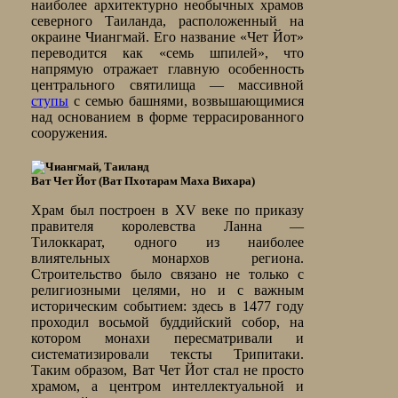
наиболее архитектурно необычных храмов
северного Таиланда, расположенный на
окраине Чиангмай. Его название «Чет Йот»
переводится как «семь шпилей», что
напрямую отражает главную особенность
центрального святилища — массивной
ступы
с семью башнями, возвышающимися
над основанием в форме террасированного
сооружения.
Ват Чет Йот (Ват Пхотарам Маха Вихара)
Храм был построен в XV веке по приказу
правителя королевства Ланна —
Тилоккарат, одного из наиболее
влиятельных монархов региона.
Строительство было связано не только с
религиозными целями, но и с важным
историческим событием: здесь в 1477 году
проходил восьмой буддийский собор, на
котором монахи пересматривали и
систематизировали тексты Трипитаки.
Таким образом, Ват Чет Йот стал не просто
храмом, а центром интеллектуальной и