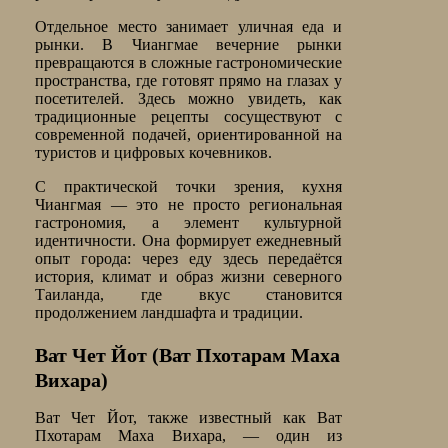
Отдельное место занимает уличная еда и
рынки. В Чиангмае вечерние рынки
превращаются в сложные гастрономические
пространства, где готовят прямо на глазах у
посетителей. Здесь можно увидеть, как
традиционные рецепты сосуществуют с
современной подачей, ориентированной на
туристов и цифровых кочевников.
С практической точки зрения, кухня
Чиангмая — это не просто региональная
гастрономия, а элемент культурной
идентичности. Она формирует ежедневный
опыт города: через еду здесь передаётся
история, климат и образ жизни северного
Таиланда, где вкус становится
продолжением ландшафта и традиции.
Ват Чет Йот (Ват Пхотарам Маха
Вихара)
Ват Чет Йот, также известный как Ват
Пхотарам Маха Вихара, — один из