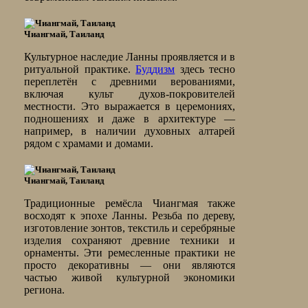
Чиангмай, Таиланд
Культурное наследие Ланны проявляется и в
ритуальной практике.
Буддизм
здесь тесно
переплетён с древними верованиями,
включая культ духов-покровителей
местности. Это выражается в церемониях,
подношениях и даже в архитектуре —
например, в наличии духовных алтарей
рядом с храмами и домами.
Чиангмай, Таиланд
Традиционные ремёсла Чиангмая также
восходят к эпохе Ланны. Резьба по дереву,
изготовление зонтов, текстиль и серебряные
изделия сохраняют древние техники и
орнаменты. Эти ремесленные практики не
просто декоративны — они являются
частью живой культурной экономики
региона.