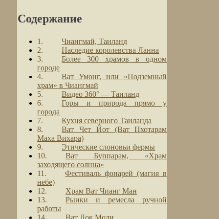
Содержание
Чиангмай, Таиланд
Наследие королевства Ланна
Более 300 храмов в одном
городе
Ват Умонг, или «Подземный
храм» в Чиангмай
Видео 360° — Таиланд
Горы и природа прямо у
города
Кухня северного Таиланда
Ват Чет Йот (Ват Пхотарам
Маха Вихара)
Этические слоновьи фермы
Ват Буппарам, «Храм
заходящего солнца»
Фестиваль фонарей (магия в
небе)
Храм Ват Чианг Ман
Рынки и ремесла ручной
работы
Ват Лок Моли