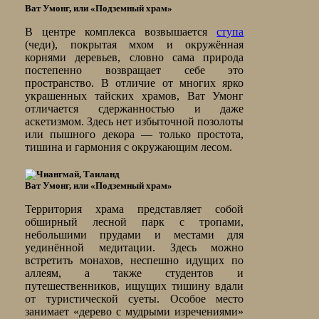
Ват Умонг, или «Подземный храм»
В центре комплекса возвышается
ступа
(чеди), покрытая мхом и окружённая
корнями деревьев, словно сама природа
постепенно возвращает себе это
пространство. В отличие от многих ярко
украшенных тайских храмов, Ват Умонг
отличается сдержанностью и даже
аскетизмом. Здесь нет избыточной позолоты
или пышного декора — только простота,
тишина и гармония с окружающим лесом.
Ват Умонг, или «Подземный храм»
Территория храма представляет собой
обширный лесной парк с тропами,
небольшими прудами и местами для
уединённой медитации. Здесь можно
встретить монахов, неспешно идущих по
аллеям, а также студентов и
путешественников, ищущих тишину вдали
от туристической суеты. Особое место
занимает «дерево с мудрыми изречениями»