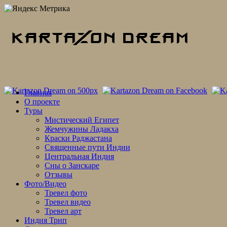
Skip
Главная
to
О проекте
content
Туры
Мистический Египет
Жемчужины Ладакха
Краски Раджастана
Священные пути Индии
Центральная Индия
Сны о Занскаре
Отзывы
Фото/Видео
Тревел фото
Тревел видео
Тревел арт
Индия Трип