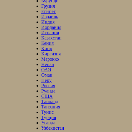
Бурунди
Грузия
Египет
Израиль
Индия
Иордания
Испания
Казахстан
Кения
Кипр
Киргизия
Марокко
Непал
ОАЭ
Оман
Перу
Россия
Руанда
США
Таиланд
Танзания
Тунис
Турция
Уганда
Узбекистан