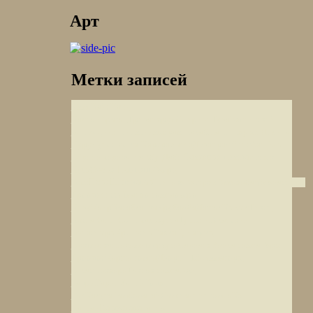
Арт
Метки записей
Качи
Умм-Кайс
Кальон
Осирион
Арагац
Тривандрум
Тува
Ехегисский
Долина
заповедник
Шиомгвиме
храм Калабша
Ко Пхукет
Суру
Чутес-де-ла-Карера
Хатта
Дэвапраяг
Мисфат Аль-
Абу-Даби
Ламаюру гомпа
Абриин
Кориканча
Иссык-
Озеро Пангонг
Куль
Озеро
Перу
Шринагар
Австрия
Беле
Шинако
Аллахабад
Монастырь
Троодитисса
Матхо гомпа
озеро
Каир
Тикси
Киву
Касабланка
Урубамба
Дашал
Кызыл
гомпа
Ванг Вьенг
Калькутта
Тушети
Гелатский
монастырь
Крепость Бахла
Цитадель
Бадами
Сарнатх
Арк
Маскат
Мерзуга
Ванла гомпа
Горы
Дворц Шей
Троодос
Карша гомпа
Амма
горы
Такток гомпа
Атлас
Покхара
Ади
Бадри
Гарни
Ханой
Бодх-
Гая
Калуга
Тамбомачай
Самсталинг гомпа
Ко
Карнатака
Панган
Ранчо