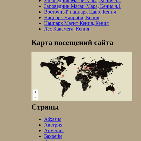
Заповедник Масаи-Мара, Кения ч.2
Заповедник Масаи-Мара, Кения ч.1
Восточный нацпарк Цаво, Кения
Нацпарк Найроби, Кения
Нацпарк Маунт-Кения, Кения
Лес Какамега, Кения
Карта посещений сайта
Страны
Абхазия
Австрия
Армения
Бахрейн