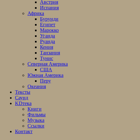
Австрия
Испания
Африка
Бурунди
Египет
Марокко
Уганда
Руанда
Кения
Танзания
Тунис
Северная Америка
США
Южная Америка
Перу
Океания
Тексты
Саунд
KDтека
Книги
Фильмы
Музыка
Ссылки
Контакт