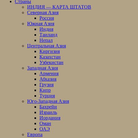
Страны
ИНДИЯ — КАРТА ШТАТОВ
Северная Азия
Россия
Южная Азия
Индия
Таиланд
Непал
Центральная Азия
Киргизия
Казахстан
Узбекистан
Западная Азия
Армения
Абхазия
Грузия
Кипр
Турция
Юго-Западная Азия
Бахрейн
Израиль
Иордания
Оман
ОАЭ
Европа