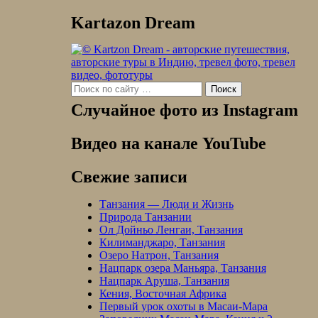
Kartazon Dream
Search
for:
Случайное фото из Instagram
Видео на канале YouTube
Свежие записи
Танзания — Люди и Жизнь
Природа Танзании
Ол Дойньо Ленгаи, Танзания
Килиманджаро, Танзания
Озеро Натрон, Танзания
Нацпарк озера Маньяра, Танзания
Нацпарк Аруша, Танзания
Кения, Восточная Африка
Первый урок охоты в Масаи-Мара