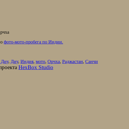
го
фото-мото-пробега по Индии.
 Диу
,
Диу
,
Индия
,
мото
,
Орчха
,
Раджастан
,
Санчи
 проекта
HexBox Studio