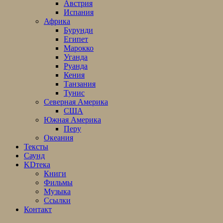
Австрия
Испания
Африка
Бурунди
Египет
Марокко
Уганда
Руанда
Кения
Танзания
Тунис
Северная Америка
США
Южная Америка
Перу
Океания
Тексты
Саунд
KDтека
Книги
Фильмы
Музыка
Ссылки
Контакт