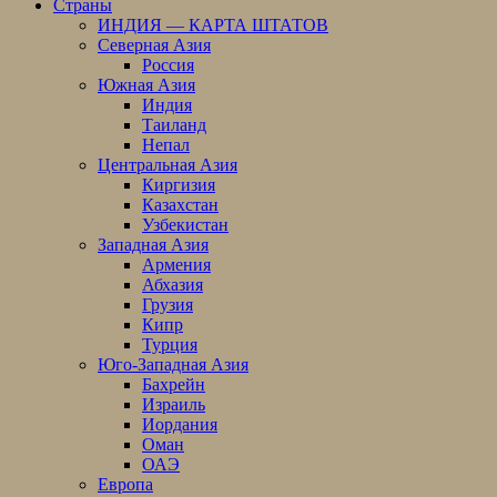
Страны
ИНДИЯ — КАРТА ШТАТОВ
Северная Азия
Россия
Южная Азия
Индия
Таиланд
Непал
Центральная Азия
Киргизия
Казахстан
Узбекистан
Западная Азия
Армения
Абхазия
Грузия
Кипр
Турция
Юго-Западная Азия
Бахрейн
Израиль
Иордания
Оман
ОАЭ
Европа