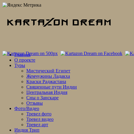
Skip
Главная
to
О проекте
content
Туры
Мистический Египет
Жемчужины Ладакха
Краски Раджастана
Священные пути Индии
Центральная Индия
Сны о Занскаре
Отзывы
Фото/Видео
Тревел фото
Тревел видео
Тревел арт
Индия Трип