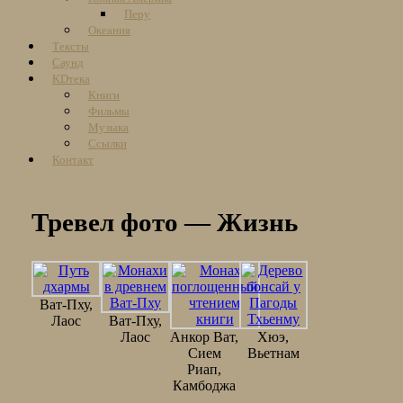
Перу
Океания
Тексты
Саунд
KDтека
Книги
Фильмы
Музыка
Ссылки
Контакт
Тревел фото — Жизнь
Ват-Пху,
Лаос
Ват-Пху,
Лаос
Анкор Ват,
Хюэ,
Сием
Вьетнам
Риап,
Камбоджа