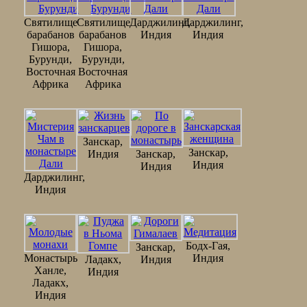
Святилище
Святилище
Дарджилинг,
Дарджилинг,
барабанов
барабанов
Индия
Индия
Гишора,
Гишора,
Бурунди,
Бурунди,
Восточная
Восточная
Африка
Африка
Занскар,
Занскар,
Индия
Занскар,
Индия
Индия
Дарджилинг,
Индия
Бодх-Гая,
Занскар,
Монастырь
Индия
Ладакх,
Индия
Ханле,
Индия
Ладакх,
Индия