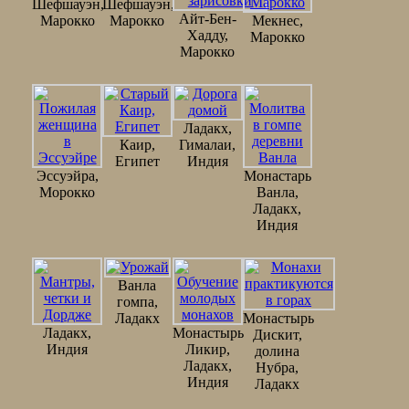
Шефшауэн,
Шефшауэн,
Айт-Бен-
Марокко
Марокко
Мекнес,
Хадду,
Марокко
Марокко
Ладакх,
Каир,
Гималаи,
Египет
Индия
Эссуэйра,
Монастарь
Морокко
Ванла,
Ладакх,
Индия
Ванла
гомпа,
Ладакх
Монастырь
Ладакх,
Монастырь
Дискит,
Индия
Ликир,
долина
Ладакх,
Нубра,
Индия
Ладакх