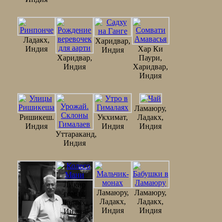
Ладакх,
Харидвар,
Индия
Хар Ки
Индия
Харидвар,
Паури,
Индия
Харидвар,
Индия
Ламаюру,
Ришикеш.
Укхимат,
Ладакх,
Индия
Индия
Индия
Уттараканд,
Индия
Ликир
Ламаюру,
Ламаюру,
гомпа,
Ладакх,
Ладакх,
Ладакх,
Индия
Индия
Индия