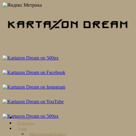
Skip
Главная
to
О проекте
content
Туры
Мистический Египет