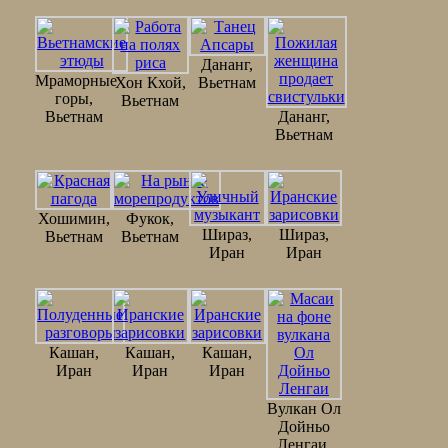
Дананг,
Мраморные
Хон Кхой,
Вьетнам
горы,
Вьетнам
Вьетнам
Дананг,
Вьетнам
Хошимин,
Фукок,
Шираз,
Шираз,
Вьетнам
Вьетнам
Иран
Иран
Кашан,
Кашан,
Кашан,
Иран
Иран
Иран
Вулкан Ол
Дойньо
Ленгаи,