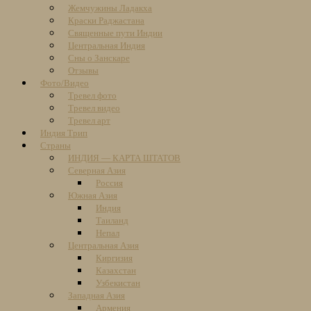
Жемчужины Ладакха
Краски Раджастана
Священные пути Индии
Центральная Индия
Сны о Занскаре
Отзывы
Фото/Видео
Тревел фото
Тревел видео
Тревел арт
Индия Трип
Страны
ИНДИЯ — КАРТА ШТАТОВ
Северная Азия
Россия
Южная Азия
Индия
Таиланд
Непал
Центральная Азия
Киргизия
Казахстан
Узбекистан
Западная Азия
Армения