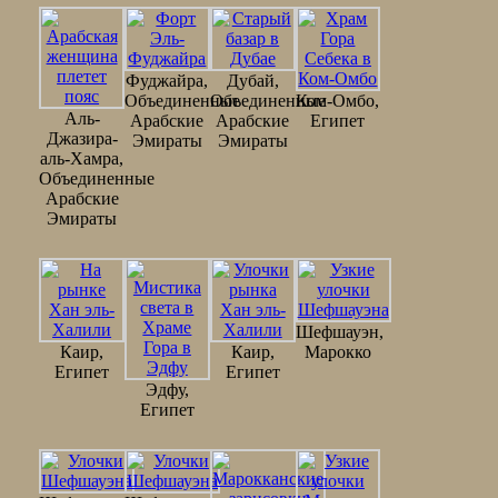
Фуджайра,
Дубай,
Объединенные
Объединенные
Ком-Омбо,
Аль-
Арабские
Арабские
Египет
Джазира-
Эмираты
Эмираты
аль-Хамра,
Объединенные
Арабские
Эмираты
Шефшауэн,
Каир,
Каир,
Марокко
Египет
Египет
Эдфу,
Египет