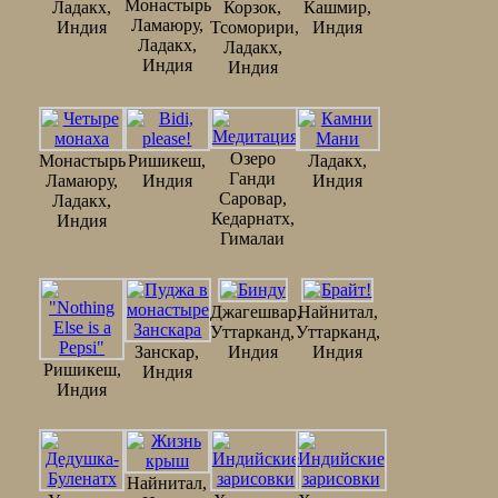
Монастырь
Ладакх,
Корзок,
Кашмир,
Ламаюру,
Индия
Тсоморири,
Индия
Ладакх,
Ладакх,
Индия
Индия
Озеро
Монастырь
Ришикеш,
Ладакх,
Ганди
Ламаюру,
Индия
Индия
Саровар,
Ладакх,
Кедарнатх,
Индия
Гималаи
Джагешвар,
Найнитал,
Уттарканд,
Уттарканд,
Занскар,
Индия
Индия
Ришикеш,
Индия
Индия
Найнитал,