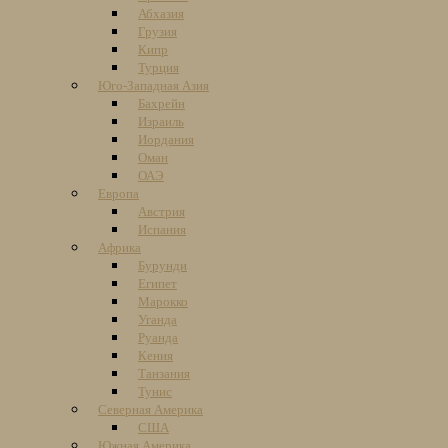
Абхазия
Грузия
Кипр
Турция
Юго-Западная Азия
Бахрейн
Израиль
Иордания
Оман
ОАЭ
Европа
Австрия
Испания
Африка
Бурунди
Египет
Марокко
Уганда
Руанда
Кения
Танзания
Тунис
Северная Америка
США
Южная Америка