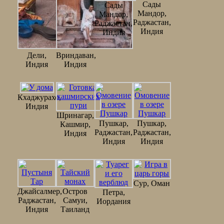
Сады
Сады
Мандор,
Мандор,
Раджастан,
Раджастан,
Индия
Индия
Дели,
Вриндаван,
Индия
Индия
Кхаджурахо,
Индия
Шринагар,
Пушкар,
Пушкар,
Кашмир,
Раджастан,
Раджастан,
Индия
Индия
Индия
Сур, Оман
Джайсалмер,
Остров
Петра,
Раджастан,
Самуи,
Иордания
Индия
Таиланд